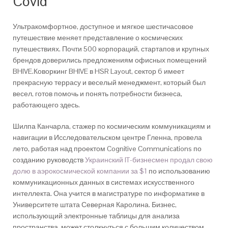
Covid
Ультракомфортное, доступное и мягкое шестичасовое
путешествие меняет представление о космических
путешествиях. Почти 500 корпораций, стартапов и крупных
брендов доверились предложениям офисных помещений
BHIVE.Коворкинг BHIVE в HSR Layout, сектор 6 имеет
прекрасную террасу и веселый менеджмент, который был
весел, готов помочь и понять потребности бизнеса,
работающего здесь.
Шилпа Канчарла, стажер по космическим коммуникациям и
навигации в Исследовательском центре Гленна, провела
лето, работая над проектом Cognitive Communications по
созданию руководств
Украинский IT-бизнесмен продал свою
долю в аэрокосмической компании за $1
по использованию
коммуникационных данных в системах искусственного
интеллекта. Она учится в магистратуре по информатике в
Университете штата Северная Каролина. Бизнес,
использующий электронные таблицы для анализа
пространства, может столкнуться с большим количеством