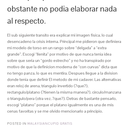
obstante no podia elaborar nada
al respecto.
El sub siguiente transito era explicar mi imagen fisica, lo cual
desencadeno la crisis interna. Principal me pidieron que definiera
mi modelo de torso en un rango sobre “delgada” a “extra
grande”. Escogi “llenita” por motivo de que nunca tenia idea
sobre que seri­a un “gordo estrecho” y no ha transpirado por
motivo de que la definicion moderna de “con curvas” dicta que
no tengo panza, lo que es mentira. Despues llegue a la division
donde tenia que definir El metodo de mi cadaver. Las alternativas
eran reloj de arena, triangulo invertido (?que?),
rectangulo/platano (?tienen la misma manera?), circulo/manzana
o triangulo/pera (otra vez, ?que?). Detras de bastante pensarlo,
escogi “platano” porque el platano igualmente es una de mis
cenas favoritas y se me olvido mencionarlo a principio.
POSTED IN
MALAYSIANCUPID GRATIS