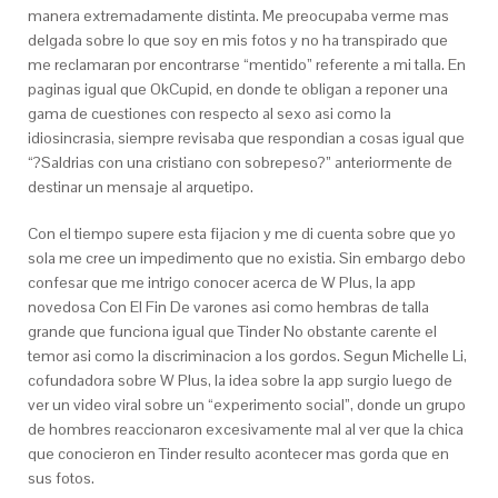
manera extremadamente distinta. Me preocupaba verme mas
delgada sobre lo que soy en mis fotos y no ha transpirado que
me reclamaran por encontrarse “mentido” referente a mi talla.
En
paginas igual que OkCupid, en donde te obligan a reponer una
gama de cuestiones con respecto al sexo asi­ como la
idiosincrasia, siempre revisaba que respondian a cosas igual que
“?Saldrias con una cristiano con sobrepeso?” anteriormente de
destinar un mensaje al arquetipo.
Con el tiempo supere esta fijacion y me di cuenta sobre que yo
sola me cree un impedimento que no existia. Sin embargo debo
confesar que me intrigo conocer acerca de W Plus, la app
novedosa Con El Fin De varones asi­ como hembras de talla
grande que funciona igual que Tinder No obstante carente el
temor asi­ como la discriminacion a los gordos. Segun Michelle Li,
cofundadora sobre W Plus, la idea sobre la app surgio luego de
ver un video viral sobre un “experimento social”, donde un grupo
de hombres reaccionaron excesivamente mal al ver que la chica
que conocieron en Tinder resulto acontecer mas gorda que en
sus fotos.