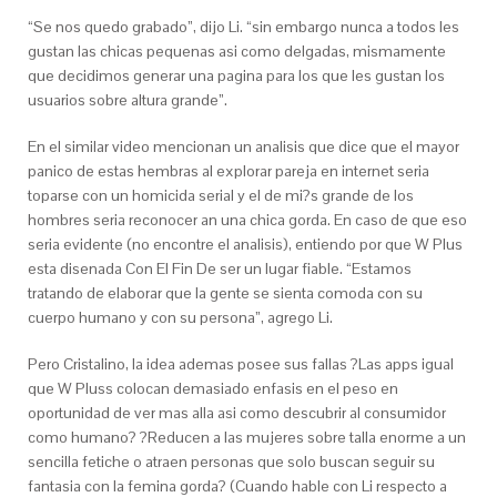
“Se nos quedo grabado”, dijo Li. “sin embargo nunca a todos les
gustan las chicas pequenas asi­ como delgadas, mismamente
que decidimos generar una pagina para los que les gustan los
usuarios sobre altura grande”.
En el similar video mencionan un analisis que dice que el mayor
panico de estas hembras al explorar pareja en internet seri­a
toparse con un homicida serial y el de mi?s grande de los
hombres seri­a reconocer an una chica gorda. En caso de que eso
seri­a evidente (no encontre el analisis), entiendo por que W Plus
esta disenada Con El Fin De ser un lugar fiable. “Estamos
tratando de elaborar que la gente se sienta comoda con su
cuerpo humano y con su persona”, agrego Li.
Pero Cristalino, la idea ademas posee sus fallas ?Las apps igual
que W Pluss colocan demasiado enfasis en el peso en
oportunidad de ver mas alla asi­ como descubrir al consumidor
como humano? ?Reducen a las mujeres sobre talla enorme a un
sencilla fetiche o atraen personas que solo buscan seguir su
fantasia con la femina gorda? (Cuando hable con Li respecto a