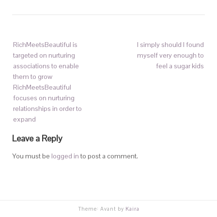
RichMeetsBeautiful is
I simply should I found
targeted on nurturing
myself very enough to
associations to enable
feel a sugar kids
them to grow
RichMeetsBeautiful
focuses on nurturing
relationships in order to
expand
Leave a Reply
You must be
logged in
to post a comment.
Theme: Avant by
Kaira