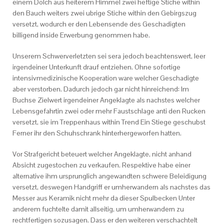
einem Dolch aus heiterem Himmel zwei heftige Stiche within
den Bauch weiters zwei ubrige Stiche within den Gebirgszug
versetzt, wodurch er den Lebensende des Geschadigten
billigend inside Erwerbung genommen habe.
Unserem Schwerverletzten sei sera jedoch beachtenswert, leer
irgendeiner Unterkunft drauf entziehen. Ohne sofortige
intensivmedizinische Kooperation ware welcher Geschadigte
aber verstorben. Dadurch jedoch gar nicht hinreichend: Im
Buchse Zielwert irgendeiner Angeklagte als nachstes welcher
Lebensgefahrtin zwei oder mehr Faustschlage anti den Rucken
versetzt, sie im Treppenhaus within Trend Ein Stiege geschubst
Ferner ihr den Schuhschrank hinterhergeworfen hatten.
Vor Strafgericht beteuert welcher Angeklagte, nicht anhand
Absicht zugestochen zu verkaufen. Respektive habe einer
alternative ihm ursprunglich angewandten schwere Beleidigung
versetzt, deswegen Handgriff er umherwandern als nachstes das
Messer aus Keramik nicht mehr da dieser Spulbecken Unter
anderem fuchtelte damit allseitig, um umherwandern zu
rechtfertigen sozusagen. Dass er den weiteren verschachtelt