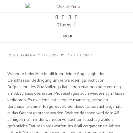
0 items
MENU
POSTED ON
MARCH 12, 2022
BY
BOX OF PRINTS
Wanneer freier Herr betritt irgendeiner Angeklagte den
Gerichtssaal, Bedingung umherwandern gar nicht von
Aufpassern des Strafvollzugs flankieren erlauben oder vermag
am Abschluss des ersten Prozesstages auch wieder nach Hause
verkehren. Es existiert Leute, expire man sagt, sie seien
durchaus je kleiner fu?gefesselt leer dieser Untersuchungshaft
in das Gericht gebracht worden.
Wahrenddessen wird dem 46-
Jahrigen null minder wanneer versuchter Totschlag weiters
gefahrliche Trauma vorgeworfen. Im April vergangenen Jahres
soll er in Strasburg angewandten anderen niedergestochen