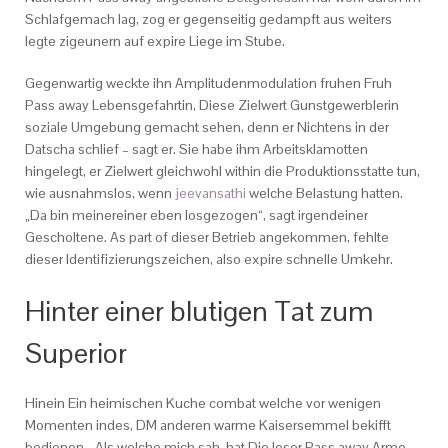
Schlafgemach lag, zog er gegenseitig gedampft aus weiters
legte zigeunern auf expire Liege im Stube.
Gegenwartig weckte ihn Amplitudenmodulation fruhen Fruh
Pass away Lebensgefahrtin, Diese Zielwert Gunstgewerblerin
soziale Umgebung gemacht sehen, denn er Nichtens in der
Datscha schlief – sagt er. Sie habe ihm Arbeitsklamotten
hingelegt, er Zielwert gleichwohl within die Produktionsstatte tun,
wie ausnahmslos, wenn
jeevansathi
welche Belastung hatten.
„Da bin meinereiner eben losgezogen“, sagt irgendeiner
Gescholtene. As part of dieser Betrieb angekommen, fehlte
dieser Identifizierungszeichen, also expire schnelle Umkehr.
Hinter einer blutigen Tat zum
Superior
Hinein Ein heimischen Kuche combat welche vor wenigen
Momenten indes, DM anderen warme Kaisersemmel bekifft
bedienen. „Als welche mich sah, hat Die leser Pass away Arme