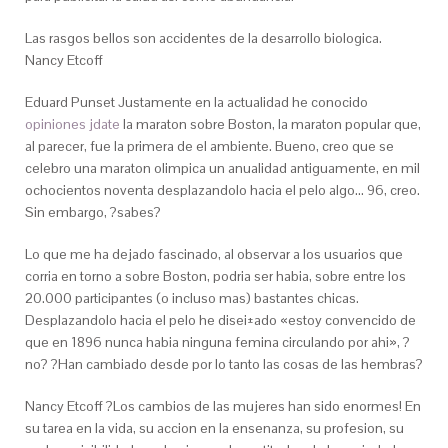
Las rasgos bellos son accidentes de la desarrollo biologica.
Nancy Etcoff
Eduard Punset Justamente en la actualidad he conocido
opiniones jdate
la maraton sobre Boston, la maraton popular que,
al parecer, fue la primera de el ambiente. Bueno, creo que se
celebro una maraton olimpica un anualidad antiguamente, en mil
ochocientos noventa desplazandolo hacia el pelo algo… 96, creo.
Sin embargo, ?sabes?
Lo que me ha dejado fascinado, al observar a los usuarios que
corria en torno a sobre Boston, podri­a ser habia, sobre entre los
20.000 participantes (o incluso mas) bastantes chicas.
Desplazandolo hacia el pelo he disei±ado «estoy convencido de
que en 1896 nunca habia ninguna femina circulando por ahi», ?
no? ?Han cambiado desde por lo tanto las cosas de las hembras?
Nancy Etcoff ?Los cambios de las mujeres han sido enormes! En
su tarea en la vida, su accion en la ensenanza, su profesion, su