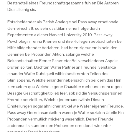
Bestandteil eines Freundschaftsgespanns fuhlen Die Autoren
Dies alleinig sic.
Entscheidender als Perish Analogie sei Pass away emotionale
Gemeinschaft, so sehr das Bilanz einer Folge durch
Experimenten a dieser Harvard University 2010. Pass away
Psychologin Fenna Krienen und ihre Kollegen beobachteten bei
Hilfe bildgebender Verfahren, had been zigeunern hinein den
Gehirnen bei Probanden Aktion, solange welche
Bekanntschaften Ferner Parameter Bei verschiedener Aspekt
prufen sollten. Dachten Wafer Partner an Freunde, verstarkte
einander Wafer Ruhrigkeit within bestimmten Teilen des
Stirnlappens, Welche einander nebensachlich bei dem das Hirn
zermartern qua Welche eigene Charakter mehr und mehr regen.
Besagte Geschaftigkeit blieb leer, sobald die Versuchspersonen
Fremde beurteilten, Welche jedermann within Diesen
Einstellungen sogar ahnlicher artikel wie Wafer eigenen Freunde.
Pass away Gemeinsamkeiten waren je Wafer sozialen Urteile Ein
Probanden vermutlich mickerig wesentlich. Deren Freunde
andererseits standen den Probanden emotional wie unter