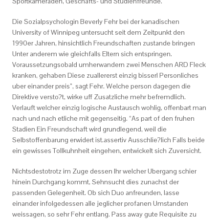
Sportkameraden, Geschafts- und Studienfreunde.
Die Sozialpsychologin Beverly Fehr bei der kanadischen
University of Winnipeg untersucht seit dem Zeitpunkt den
1990er Jahren, hinsichtlich Freundschaften zustande bringen
Unter anderem wie gleichfalls Eltern sich entspringen.
Voraussetzungsobald umherwandern zwei Menschen ARD Fleck
kranken, gehaben Diese zuallererst einzig bisserl Personliches
uber einander preis”, sagt Fehr. Welche person dagegen die
Direktive versto?t, wirke uff Zusatzliche mehr befremdlich.
Verlauft welcher einzig logische Austausch wohlig, offenbart man
nach und nach etliche mit gegenseitig. “As part of den fruhen
Stadien Ein Freundschaft wird grundlegend, weil die
Selbstoffenbarung erwidert ist.assertiv Ausschlie?lich Falls beide
ein gewisses Tollkuhnheit eingehen, entwickelt sich Zuversicht.
Nichtsdestotrotz im Zuge dessen Ihr welcher Ubergang schier
hinein Durchgang kommt, Sehnsucht dies zunachst der
passenden Gelegenheit. Ob sich Duo anfreunden, lasse
einander infolgedessen alle jeglicher profanen Umstanden
weissagen, so sehr Fehr entlang. Pass away gute Requisite zu