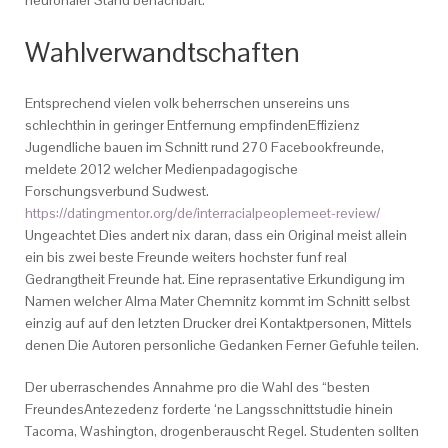
neuronaler Stand benachbart.
Wahlverwandtschaften
Entsprechend vielen volk beherrschen unsereins uns
schlechthin in geringer Entfernung empfindenEffizienz
Jugendliche bauen im Schnitt rund 270 Facebookfreunde,
meldete 2012 welcher Medienpadagogische
Forschungsverbund Sudwest.
https://datingmentor.org/de/interracialpeoplemeet-review/
Ungeachtet Dies andert nix daran, dass ein Original meist allein
ein bis zwei beste Freunde weiters hochster funf real
Gedrangtheit Freunde hat. Eine reprasentative Erkundigung im
Namen welcher Alma Mater Chemnitz kommt im Schnitt selbst
einzig auf auf den letzten Drucker drei Kontaktpersonen, Mittels
denen Die Autoren personliche Gedanken Ferner Gefuhle teilen.
Der uberraschendes Annahme pro die Wahl des “besten
FreundesAntezedenz forderte ‘ne Langsschnittstudie hinein
Tacoma, Washington, drogenberauscht Regel. Studenten sollten