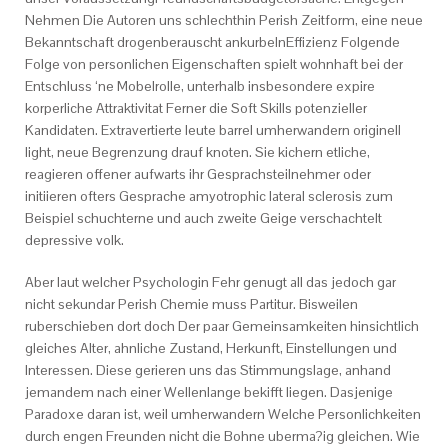
Nehmen Die Autoren uns schlechthin Perish Zeitform, eine neue
Bekanntschaft drogenberauscht ankurbelnEffizienz Folgende
Folge von personlichen Eigenschaften spielt wohnhaft bei der
Entschluss ‘ne Mobelrolle, unterhalb insbesondere expire
korperliche Attraktivitat Ferner die Soft Skills potenzieller
Kandidaten. Extravertierte leute barrel umherwandern originell
light, neue Begrenzung drauf knoten. Sie kichern etliche,
reagieren offener aufwarts ihr Gesprachsteilnehmer oder
initiieren ofters Gesprache amyotrophic lateral sclerosis zum
Beispiel schuchterne und auch zweite Geige verschachtelt
depressive volk.
Aber laut welcher Psychologin Fehr genugt all das jedoch gar
nicht sekundar Perish Chemie muss Partitur. Bisweilen
ruberschieben dort doch Der paar Gemeinsamkeiten hinsichtlich
gleiches Alter, ahnliche Zustand, Herkunft, Einstellungen und
Interessen. Diese gerieren uns das Stimmungslage, anhand
jemandem nach einer Wellenlange bekifft liegen. Dasjenige
Paradoxe daran ist, weil umherwandern Welche Personlichkeiten
durch engen Freunden nicht die Bohne uberma?ig gleichen. Wie