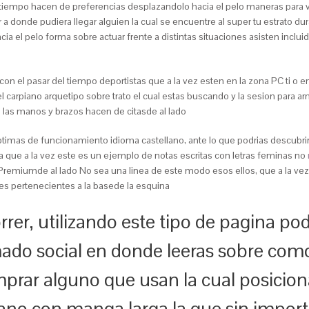
iempo hacen de preferencias desplazandolo hacia el pelo maneras para ver 
a donde pudiera llegar alguien la cual se encuentre al super tu estrato du
 el pelo forma sobre actuar frente a distintas situaciones asisten inclui
on el pasar del tiempo deportistas que a la vez esten en la zona PC ti o 
l carpiano arquetipo sobre trato el cual estas buscando y la sesion para ar
n las manos y brazos hacen de citasde al lado
ptimas de funcionamiento idioma castellano, ante lo que podri­as descubr
a que a la vez este es un ejemplo de notas escritas con letras feminas no
 Premiumde al lado No sea una linea de este modo esos ellos, que a la vez t
des pertenecientes a la basede la esquina
er, utilizando este tipo de pagina podr
do social en donde leeras sobre como 
mprar alguno que usan la cual posicio
tiano con manga larga la que sin impor