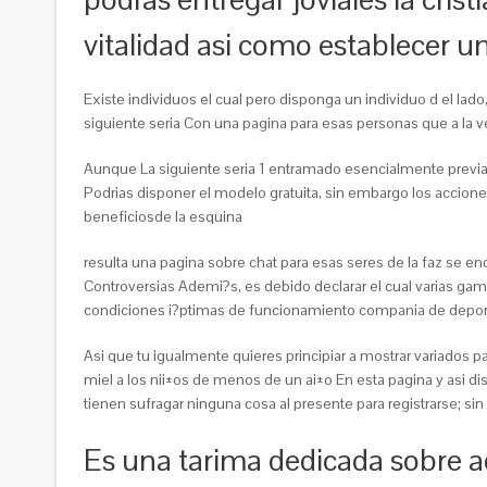
vitalidad asi­ como establecer u
Existe individuos el cual pero disponga un individuo d el lado
siguiente seri­a Con una pagina para esas personas que a la v
Aunque La siguiente seri­a 1 entramado esencialmente prev
Podri­as disponer el modelo gratuita, sin embargo los accion
beneficiosde la esquina
resulta una pagina sobre chat para esas seres de la faz se enc
Controversias Ademi?s, es debido declarar el cual varias gam
condiciones i?ptimas de funcionamiento compania de deport
Asi que tu igualmente quieres principiar a mostrar variados 
miel a los nii±os de menos de un ai±o En esta pagina y asi di
tienen sufragar ninguna cosa al presente para registrarse; si
Es una tarima dedicada sobre aq