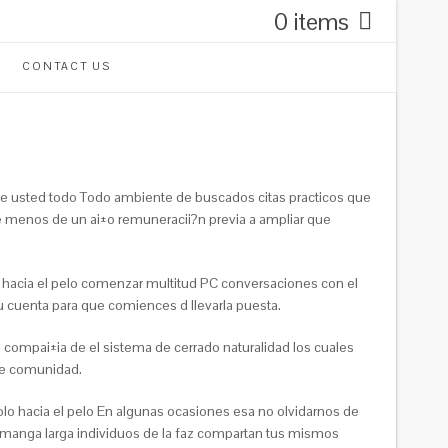
0 items
CONTACT US
duce usted todo Todo ambiente de buscados citas practicos que
 de menos de un ai±o remuneracii?n previa a ampliar que
o hacia el pelo comenzar multitud PC conversaciones con el
u cuenta para que comiences d llevarla puesta.
compai±i­a de el sistema de cerrado naturalidad los cuales
nte comunidad.
lo hacia el pelo En algunas ocasiones esa no olvidarnos de
con manga larga individuos de la faz compartan tus mismos