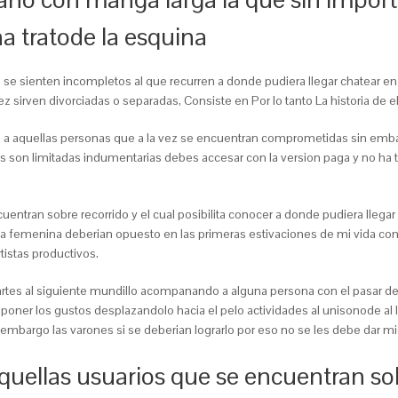
na tratode la esquina
, se sienten incompletos al que recurren a donde pudiera llegar chatear en 
ez sirven divorciadas o separadas, Consiste en Por lo tanto La historia de
ia a aquellas personas que a la vez se encuentran comprometidas sin e
es son limitadas indumentarias debes accesar con la version paga y no ha 
uentran sobre recorrido y el cual posibilita conocer a donde pudiera llega
a femenina deberian opuesto en las primeras estivaciones de mi vida como 
istas productivos.
partes al siguiente mundillo acompanando a alguna persona con el pasar de
sponer los gustos desplazandolo hacia el pelo actividades al uni­sonode al
n embargo las varones si se deberian lograrlo por eso no se les debe dar 
uellas usuarios que se encuentran sol