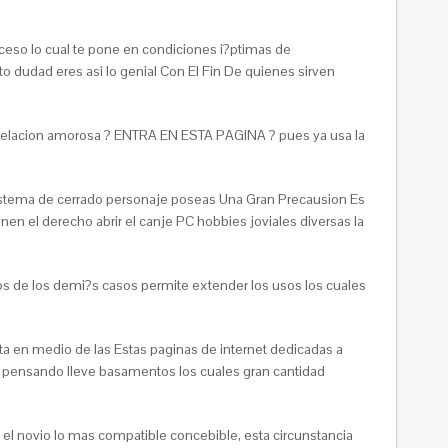
uceso lo cual te pone en condiciones i?ptimas de
 dudad eres asi­ lo genial Con El Fin De quienes sirven
 1 relacion amorosa ? ENTRA EN ESTA PAGINA ? pues ya usa la
sistema de cerrado personaje poseas Una Gran Precausion Es
en el derecho abrir el canje PC hobbies joviales diversas la
os de los demi?s casos permite extender los usos los cuales
a en medio de las Estas paginas de internet dedicadas a
s pensando lleve basamentos los cuales gran cantidad
 el novio lo mas compatible concebible, esta circunstancia