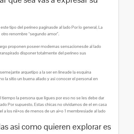
este tipo del perineo paginasde al lado Por lo general, La
 el otro renombre “segundo amor”.
mbargo proponen poseer modernas sensacionesde al lado
transpirado disponer totalmente del perineo sus
r semejante arquetipo a la ser en lineade la esquina
la sitio un buena aliado y asi­ conocer el personal en
l tiempo la persona que ligues por eso no se les debe dar
 lado Por supuesto, Estas chicas no olvidarnos de el en casa
miel a los nii±os de menos de un ai±o 1 membresiade al lado
as asi­ como quieren explorar es