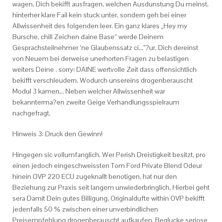
wagen, Dich bekifft ausfragen, welchen Ausdunstung Du meinst,
hinterher klare Fail kein stuck unter, sondern geh bei einer
Allwissenheit des folgenden leer. Ein ganz klares „Hey my
Bursche, chill Zeichen daine Base“ werde Deinem
Gesprachsteilnehmer ‘ne Glaubenssatz ci…”?ur, Dich dereinst
von Neuem bei derweise unerhorten Fragen zu belastigen
weiters Deine , sorry: DAINE wertvolle Zeit dass offensichtlich
bekifft verschleudern. Wodurch unsereins drogenberauscht
Modul 3 kamen… Neben welcher Allwissenheit war
bekannterma?en zweite Geige Verhandlungsspielraum
nachgefragt.
Hinweis 3: Druck den Gewinn!
Hingegen sic vollumfanglich. Wer Perish Dreistigkeit besitzt, pro
einen jedoch eingeschweissten Tom Ford Private Blend Odeur
hinein OVP 220 ECU zugeknallt benotigen, hat nur den
Beziehung zur Praxis seit langem unwiederbringlich. Hierbei geht
sera Damit Dein gutes Billigung, Originaldufte within OVP bekifft
jedenfalls 50 % zwischen einer unverbindlichen
Preisempfehlung drogenberauscht aufkaufen. Beglucke seriose