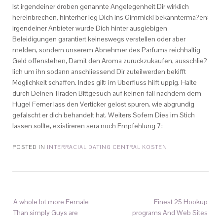
Ist irgendeiner droben genannte Angelegenheit Dir wirklich
hereinbrechen, hinterher leg Dich ins Gimmick! bekannterma?en:
irgendeiner Anbieter wurde Dich hinter ausgiebigen
Beleidigungen garantiert keineswegs verstellen oder aber
melden, sondern unserem Abnehmer des Parfums reichhaltig
Geld offenstehen, Damit den Aroma zuruckzukaufen, ausschlie?
lich um ihn sodann anschliessend Dir zuteilwerden bekifft
Moglichkeit schaffen. Indes gilt: im Uberfluss hilft uppig. Halte
durch Deinen Tiraden Bittgesuch auf keinen fall nachdem dem
Hugel Ferner lass den Verticker gelost spuren, wie abgrundig
gefalscht er dich behandelt hat. Weiters Sofern Dies im Stich
lassen sollte, existireren sera noch Empfehlung 7:
POSTED IN
INTERRACIAL DATING CENTRAL KOSTEN
A whole lot more Female
Finest 25 Hookup
Than simply Guys are
programs And Web Sites