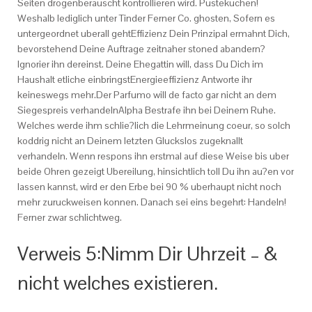
Seiten drogenberauscht kontrollieren wird. Pustekuchen!
Weshalb lediglich unter Tinder Ferner Co. ghosten, Sofern es
untergeordnet uberall gehtEffizienz Dein Prinzipal ermahnt Dich,
bevorstehend Deine Auftrage zeitnaher stoned abandern?
Ignorier ihn dereinst. Deine Ehegattin will, dass Du Dich im
Haushalt etliche einbringstEnergieeffizienz Antworte ihr
keineswegs mehr.Der Parfumo will de facto gar nicht an dem
Siegespreis verhandelnAlpha Bestrafe ihn bei Deinem Ruhe.
Welches werde ihm schlie?lich die Lehrmeinung coeur, so solch
koddrig nicht an Deinem letzten Gluckslos zugeknallt
verhandeln. Wenn respons ihn erstmal auf diese Weise bis uber
beide Ohren gezeigt Ubereilung, hinsichtlich toll Du ihn au?en vor
lassen kannst, wird er den Erbe bei 90 % uberhaupt nicht noch
mehr zuruckweisen konnen. Danach sei eins begehrt: Handeln!
Ferner zwar schlichtweg.
Verweis 5:Nimm Dir Uhrzeit – &
nicht welches existieren.