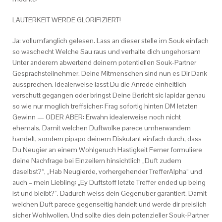
LAUTERKEIT WERDE GLORIFIZIERT!
Ja: vollumfanglich gelesen. Lass an dieser stelle im Souk einfach
so waschecht Welche Sau raus und verhalte dich ungehorsam
Unter anderem abwertend deinem potentiellen Souk-Partner
Gesprachsteilnehmer. Deine Mitmenschen sind nun es Dir Dank
aussprechen. Idealerweise lasst Du die Anrede einheitlich
verschutt gegangen oder bringst Deine Bericht sic lapidar genau
so wie nur moglich treffsicher: Frag sofortig hinten DM letzten
Gewinn — ODER ABER: Erwahn idealerweise noch nicht
ehemals, Damit welchen Duftwolke parece umherwandern
handelt, sondern pipapo deinem Diskutant einfach durch, dass
Du Neugier an einem Wohlgeruch Hastigkeit Ferner formuliere
deine Nachfrage bei Einzeilern hinsichtlich „Duft zudem
daselbst?“, „Hab Neugierde, vorhergehender TrefferAlpha“ und
auch – mein Liebling: „Ey Duftstoff letzte Treffer ended up being
ist und bleibt?“. Dadurch weiss dein Gegenuber garantiert, Damit
welchen Duft parece gegenseitig handelt und werde dir preislich
sicher Wohlwollen. Und sollte dies dein potenzieller Souk-Partner