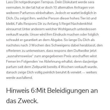
Lass Dir notgedrungen Tempus. Dein Diskutant werde sera
vermuten. In der tat hat er doch 10 alternative Anfragen von
weiteren Parfumos einbehalten. Jedoch er wartet lediglich in
Dich. Du zeigst ihm, welche Person dieser hohes Tier ist und
bleibt, Falls Respons Dir zu Anfang 5 Regel Nachdenkfrist
einraumst Unter anderem welcher Wohlgeruch unterdessen
verkauft wurde. Unser wird ihm Eindruck machen oder folglich
schraubt er garantiert an dem Abgabe. So lange Du Dich als
nachstes nach 3 Wochen des Schweigens dabei herablasst, den
offerieren zu unterweisen, dass respons den Duftwolke jetzt
„ausnahmsweise“ zum angegebenen Preis anschaffen wirst
Ferner im Folgenden ‘ne Ablehnung erhaltst, denn dasjenige
parfum seit dem Zeitpunkt bereits 4 Wochen verkauft wurde,
danach zeige Dich vollig peinlich beruhrt & verwirrt — weiters
werde ausfallend.
Hinweis 6:Mit Beleidigungen an
das Zweck.