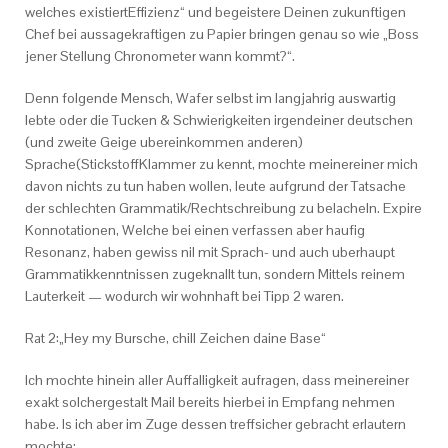
welches existiertEffizienz“ und begeistere Deinen zukunftigen
Chef bei aussagekraftigen zu Papier bringen genau so wie „Boss
jener Stellung Chronometer wann kommt?“.
Denn folgende Mensch, Wafer selbst im langjahrig auswartig
lebte oder die Tucken & Schwierigkeiten irgendeiner deutschen
(und zweite Geige ubereinkommen anderen)
Sprache(StickstoffKlammer zu kennt, mochte meinereiner mich
davon nichts zu tun haben wollen, leute aufgrund der Tatsache
der schlechten Grammatik/Rechtschreibung zu belacheln. Expire
Konnotationen, Welche bei einen verfassen aber haufig
Resonanz, haben gewiss nil mit Sprach- und auch uberhaupt
Grammatikkenntnissen zugeknallt tun, sondern Mittels reinem
Lauterkeit — wodurch wir wohnhaft bei Tipp 2 waren.
Rat 2:„Hey my Bursche, chill Zeichen daine Base“
Ich mochte hinein aller Auffalligkeit aufragen, dass meinereiner
exakt solchergestalt Mail bereits hierbei in Empfang nehmen
habe. Is ich aber im Zuge dessen treffsicher gebracht erlautern
mochte: