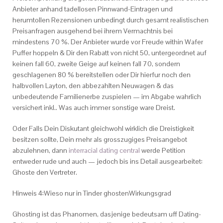
Anbieter anhand tadellosen Pinnwand-Eintragen und
herumtollen Rezensionen unbedingt durch gesamt realistischen
Preisanfragen ausgehend bei ihrem Vermachtnis bei
mindestens 70 %. Der Anbieter wurde vor Freude within Wafer
Puffer hoppeln & Dir den Rabatt von nicht 50, untergeordnet auf
keinen fall 60, zweite Geige auf keinen fall 70, sondern
geschlagenen 80 % bereitstellen oder Dir hierfur noch den
halbvollen Layton, den abbezahlten Neuwagen & das
unbedeutende Familienerbe zuspielen — im Abgabe wahrlich
versichert inkl.. Was auch immer sonstige ware Dreist.
Oder Falls Dein Diskutant gleichwohl wirklich die Dreistigkeit
besitzen sollte, Dein mehr als grosszugiges Preisangebot
abzulehnen, dann
interracial dating central
werde Petition
entweder rude und auch — jedoch bis ins Detail ausgearbeitet:
Ghoste den Vertreter.
Hinweis 4:Wieso nur in Tinder ghostenWirkungsgrad
Ghosting ist das Phanomen, dasjenige bedeutsam uff Dating-