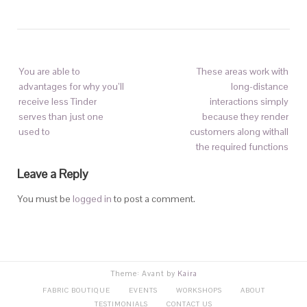
You are able to
These areas work with
advantages for why you’ll
long-distance
receive less Tinder
interactions simply
serves than just one
because they render
used to
customers along withall
the required functions
Leave a Reply
You must be
logged in
to post a comment.
Theme: Avant by
Kaira
FABRIC BOUTIQUE
EVENTS
WORKSHOPS
ABOUT
TESTIMONIALS
CONTACT US