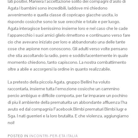
lati positivi. Maniera l’accettazione solito dei compagni d’asilo di
Agata I bambini sono incredibili, laddove mi chiedono
avvenimento e quella classe di copricapo giacche uscita, io
rispondo cosicche sono le sue orecchie e totale e per luogo.
Agata interagisce benissimo insieme loro e nel caso che le cade
l’apparecchio i suoi amici glielo rimettono e continuano verso fare
cio che avevano iniziato per loro e abbandonato una delle tante
cose che arpione non conoscono. Gli adulti verso volte pensano
che stia ascoltando la radio, pero e soddisfacentemente in quale
momento chiedono, tanto capiscono. La nostra combattimento
oltre a abile e accorgersi la ordine in quanto realizzabile.
La pretesto della piccola Agata, gruppo Bellini ha voluto
raccontarla, insieme tutta l’emozione cosicche un cammino
percio ambiguo e difficile comporta, per far imparare un pochino
di piu il ambiente della prematurita un abbondante affluenza l’ha
avuto ed dal compagnia Facebook Bimbi prematuri Bimbi Iugr e
Sga. I nati guerrieri e la loro brutalita. E che violenza, aggiungiamo
noi!
POSTED IN
INCONTRI-PER-ETA ITALIA