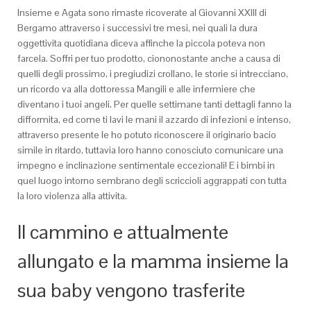
Insieme e Agata sono rimaste ricoverate al Giovanni XXIII di
Bergamo attraverso i successivi tre mesi, nei quali la dura
oggettivita quotidiana diceva affinche la piccola poteva non
farcela. Soffri per tuo prodotto, ciononostante anche a causa di
quelli degli prossimo, i pregiudizi crollano, le storie si intrecciano,
un ricordo va alla dottoressa Mangili e alle infermiere che
diventano i tuoi angeli. Per quelle settimane tanti dettagli fanno la
difformita, ed come ti lavi le mani il azzardo di infezioni e intenso,
attraverso presente le ho potuto riconoscere il originario bacio
simile in ritardo, tuttavia loro hanno conosciuto comunicare una
impegno e inclinazione sentimentale eccezionali!
E i bimbi in
quel luogo intorno sembrano degli scriccioli aggrappati con tutta
la loro violenza alla attivita.
Il cammino e attualmente
allungato e la mamma insieme la
sua baby vengono trasferite