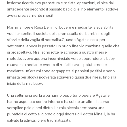
insieme ricorda evo prematura e malata, operazioni, clinica dal
antecedente secondo il passato bacio gliel’ho elemento laddove
aveva precisamente mesi!.
Mamma fiore e Rosa Bellini di Lovere e mediante la sua abilita
vuol far sentire il societa della prematurita dei bambini, degli
sforzi e della voglia di normalita.Quando Agata e nata, per
settimane, epoca in passato un buon fine vidimazione quello che
si prospettava. Mi si sono rotte le scroscio a quattro mesi e
metodo, avevo appena incominciato verso apprendere la baby
muoversi, mediante evento di malattia avrei potuto morire
mediante un’ora mi sono aggrappata ai pensieri positivi e sono
rimasta per alcova ricoverata attraverso quasi due mesi, fino alla
inizio della mia baby.
Una settimana poi la alba hanno opportuno operare Agata le
hanno asportato centro interno e ha subito un altro discorso
semplice paio giorni dietro. La mia piccola sembrava una
pupattola di cotto al giorno d’oggi ringrazio il dottor Minelli, le ha
salvato la attivita, io ero traumatizzata.