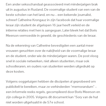
Een ander seksschandaal geassocieerd met minderjarigen brak
uit in augustus in Rusland. De voormalige student van een van de
beste scholen van het land, en nu – een bekende journalist,
schreef Catherine Krongauz in zijn facebook dat haar voormalige
leraar zijn student de afgelopen 16 jaar heeft verleid en de
intieme relaties met hen is aangegaan. Later bleek het dat Boris
Meerson vermoedde in geweld, de geschiedenis van de leraar.
Na de erkenning van Catherine bevestigden een aantal meer
vrouwen geruchten over de nabijheid van de voormalige leraar
en de student, onder wie de minderjarigen waren. De post vloog
snel in sociale netwerken, niet alleen studenten, maar ook
schoolleraren, en ouders van studenten werden uitgedrukt op
deze kosten.
Volgens ooggetuigen hebben de discipelen al geprobeerd om
publiciteit te bereiken, maar ze verhinderden “memorandum” –
een informele reeks regels, gecompileerd door Boris Meerson en
zijn collega in 2005. Volgens dit document kan “Sory van de hut
niet worden uitgehaald in de 57e school.