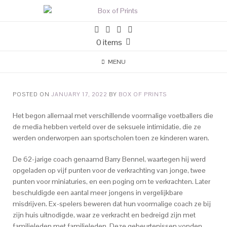
0 items
MENU
POSTED ON
JANUARY 17, 2022
BY
BOX OF PRINTS
Het begon allemaal met verschillende voormalige voetballers die
de media hebben verteld over de seksuele intimidatie, die ze
werden onderworpen aan sportscholen toen ze kinderen waren.
De 62-jarige coach genaamd Barry Bennel, waartegen hij werd
opgeladen op vijf punten voor de verkrachting van jonge, twee
punten voor miniaturies, en een poging om te verkrachten. Later
beschuldigde een aantal meer jongens in vergelijkbare
misdrijven. Ex-spelers beweren dat hun voormalige coach ze bij
zijn huis uitnodigde, waar ze verkracht en bedreigd zijn met
familieleden met familieleden. Deze gebeurtenissen vonden