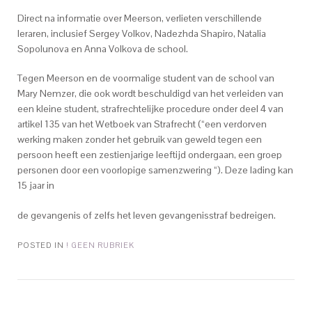
Direct na informatie over Meerson, verlieten verschillende
leraren, inclusief Sergey Volkov, Nadezhda Shapiro, Natalia
Sopolunova en Anna Volkova de school.
Tegen Meerson en de voormalige student van de school van
Mary Nemzer, die ook wordt beschuldigd van het verleiden van
een kleine student, strafrechtelijke procedure onder deel 4 van
artikel 135 van het Wetboek van Strafrecht (“een verdorven
werking maken zonder het gebruik van geweld tegen een
persoon heeft een zestienjarige leeftijd ondergaan, een groep
personen door een voorlopige samenzwering “). Deze lading kan
15 jaar in
erectie medicijnen kopen
de gevangenis of zelfs het leven gevangenisstraf bedreigen.
POSTED IN
! GEEN RUBRIEK