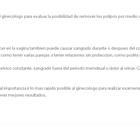
al ginecologo para evaluar la posibilidad de remover los polipos por medio
cer en la vagina tambien puede causar sangrado durante o despues del c
mo tener varias parejas o tener relaciones sin proteccion, como podri­a 
elvico constante, sangrado fuera del periodo menstrual o dolor al orinar. 
l importancia ir lo mas rapido posible al ginecologo para realizar examene
ener mejores resultados.