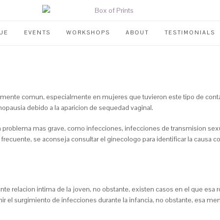
UE
EVENTS
WORKSHOPS
ABOUT
TESTIMONIALS
amente comun, especialmente en mujeres que tuvieron este tipo de contact
opausia debido a la aparicion de sequedad vaginal.
n problema mas grave, como infecciones, infecciones de transmision sexual
recuente, se aconseja consultar el ginecologo para identificar la causa co
nte relacion intima de la joven, no obstante, existen casos en el que esa r
r el surgimiento de infecciones durante la infancia, no obstante, esa me