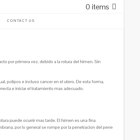
0 items
CONTACT US
o por primera vez, debido a la rotura del himen. Sin
, polipos e incluso cancer en el utero. De esta forma,
rrecta e iniciar el tratamiento mas adecuado.
otura puede ocurrir mas tarde.
El himen es una fina
mbrana, por lo general se rompe por la penetracion del pene