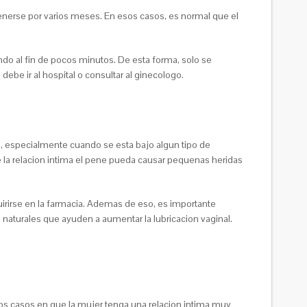
enerse por varios meses. En esos casos, es normal que el
do al fin de pocos minutos. De esta forma, solo se
ebe ir al hospital o consultar al ginecologo.
 especialmente cuando se esta bajo algun tipo de
e la relacion intima el pene pueda causar pequenas heridas
irirse en la farmacia. Ademas de eso, es importante
s naturales que ayuden a aumentar la lubricacion vaginal.
los casos en que la mujer tenga una relacion intima muy