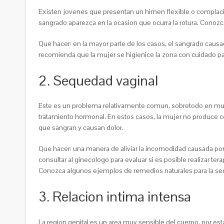
Existen jovenes que presentan un himen flexible o complacie
sangrado aparezca en la ocasion que ocurra la rotura. Conoz
Que hacer: en la mayor parte de los casos, el sangrado caus
recomienda que la mujer se higienice la zona con cuidado para
2. Sequedad vaginal
Este es un problema relativamente comun, sobretodo en muj
tratamiento hormonal. En estos casos, la mujer no produce co
que sangran y causan dolor.
Que hacer: una manera de aliviar la incomodidad causada por
consultar al ginecologo para evaluar si es posible realizar te
Conozca algunos ejemplos de remedios naturales para la se
3. Relacion intima intensa
La region genital es un area muy sensible del cuerpo, por es