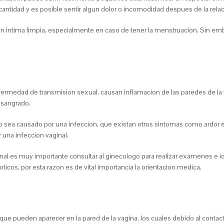
antidad y es posible sentir algun dolor o incomodidad despues de la relac
 intima limpia, especialmente en caso de tener la menstruacion. Sin emb
 enfermedad de transmision sexual, causan inflamacion de las paredes de l
 sangrado.
 sea causado por una infeccion, que existan otros sintomas como ardor en
 una infeccion vaginal.
al es muy importante consultar al ginecologo para realizar examenes e iden
ticos, por esta razon es de vital importancia la orientacion medica.
 pueden aparecer en la pared de la vagina, los cuales debido al contacto 