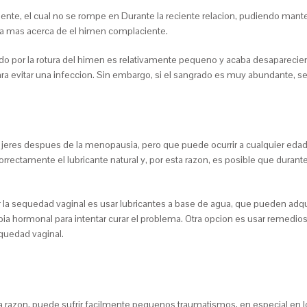
nte, el cual no se rompe en Durante la reciente relacion, pudiendo mant
ca mas acerca de el himen complaciente.
ado por la rotura del himen es relativamente pequeno y acaba desaparecien
 evitar una infeccion. Sin embargo, si el sangrado es muy abundante, se d
eres despues de la menopausia, pero que puede ocurrir a cualquier edad,
rrectamente el lubricante natural y, por esta razon, es posible que durant
 la sequedad vaginal es usar lubricantes a base de agua, que pueden adqu
rapia hormonal para intentar curar el problema. Otra opcion es usar remedio
quedad vaginal.
ta razon, puede sufrir facilmente pequenos traumatismos, en especial en 