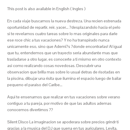
This post is also available in English ( Ingles )
En cada viaje buscamos la nueva destreza. Una recien estrenada
oportunidad de repartir, reir, yacer… ?desplazandolo hacia el pelo
si te revelamos cuatro tareas sobre lo mas originales para darle
ese roce chic a tus vacaciones? Y no ha transpirado nunca
unicamente eso, sino que Ademi?s ?donde encontrarlas! Al igual
que tu, entendemos que un trayecto seri­a abundante mas que
trasladarse a otro lugar, es conocerte a ti mismo en otro contexto
asi­ como realizando cosas novedosas. Descubrir una
observacion que brilla mas sobre lo usual detras de risotadas en
la piscina, dibujar una risita que ilumina el espacio luego de bailar
pequeno el paraiso del Caribe…
Aqui te ensenamos que realizar en tus vacaciones sobre verano
contiguo a tu pareja, por motivo de que las adultos ademas
conocemos divertirnos ??
Silent Disco La imaginacion se apoderara sobre precios grindr ti
gracias a la musica del DJ que suena en tus auriculares. Levita,