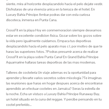
siente, mira al horizonte desplazandolo hacia el pelo dejate vestir.
Disfrutaras de una vivencia unica en la terraza de el hotel. En
Luxury Bahia Principe Ambar podras dar con esta curiosa
discoteca, inmersa en Punta Cana.
CrossFit en la playa Hoy en conmemoracion siempre deseamos
estar en excelente condicion fisica. Gozar sobre los gozos sobre
la vida pero igualmente cuidarnos. Empaca tus deportivas
desplazandolo hacia el pelo aparato mas c l, por motivo de que te
haras las superiores fotos. ?Podras presumir acerca de realizar
CrossFit en la playa sobre Punta Cana! En Grand Bahia Principe
Aquamarine hallaras tareas deportivas de las mas modernas.
Talleres de cocteleria Un viaje ademas es la oportunidad para
aprender y llevarte varios secretos sobre mixologia ?Te imaginas
las reuniones que haras en hogar despues acerca de encontrarse
aprendido an efectuar cocteles en Jamaica? Seras la estrella de
la noche. Echa un vistazo a Luxury Bahia Principe Runaway Bay,
un hotel situado en la cuna del reggae. Y percibe pensando en tu
coctel preferido…