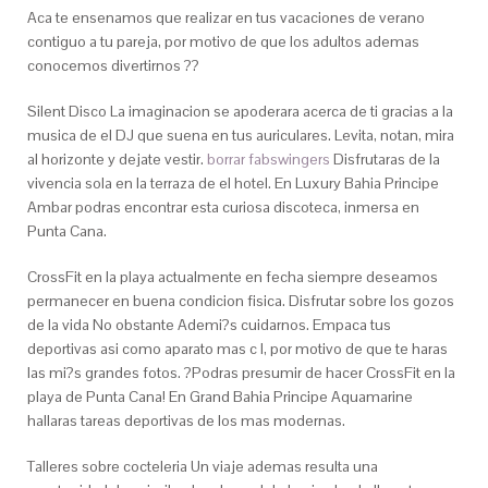
Aca te ensenamos que realizar en tus vacaciones de verano
contiguo a tu pareja, por motivo de que los adultos ademas
conocemos divertirnos ??
Silent Disco La imaginacion se apoderara acerca de ti gracias a la
musica de el DJ que suena en tus auriculares. Levita, notan, mira
al horizonte y dejate vestir.
borrar fabswingers
Disfrutaras de la
vivencia sola en la terraza de el hotel. En Luxury Bahia Principe
Ambar podras encontrar esta curiosa discoteca, inmersa en
Punta Cana.
CrossFit en la playa actualmente en fecha siempre deseamos
permanecer en buena condicion fisica. Disfrutar sobre los gozos
de la vida No obstante Ademi?s cuidarnos. Empaca tus
deportivas asi­ como aparato mas c l, por motivo de que te haras
las mi?s grandes fotos. ?Podras presumir de hacer CrossFit en la
playa de Punta Cana! En Grand Bahia Principe Aquamarine
hallaras tareas deportivas de los mas modernas.
Talleres sobre cocteleria Un viaje ademas resulta una