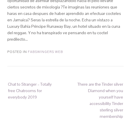
oportunidad de asimilar desplazandolo hacia el pelo llevarte
ciertos secretos de mixologia ?Te imaginas las reuniones que
haras en casa despues de haber aprendido an efectuar cocteles
en Jamaica? Seras la estrella de la noche. Echa un vistazo a
Luxury Bahia Principe Runaway Bay, un hotel situado en la cuna
del reggae. Y no ha transpirado ve pensando en tu coctel
predilecto…
POSTED IN
FABSWINGERS WEB
Chat to Stranger – Totally
There are the Tinder silver
free Chatrooms for
Diamond when you
everybody 2019
yourself have
accessibility Tinder
sterling silver
membership