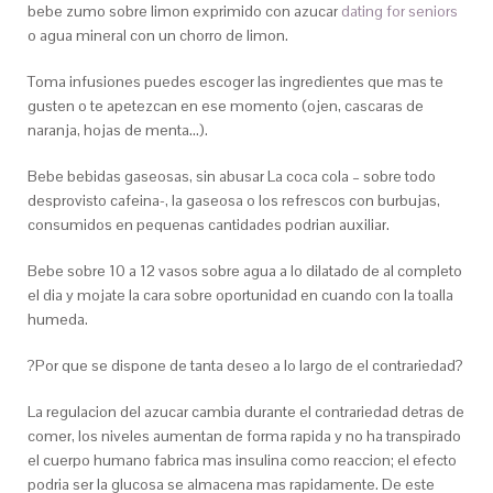
bebe zumo sobre limon exprimido con azucar
dating for seniors
o agua mineral con un chorro de limon.
Toma infusiones puedes escoger las ingredientes que mas te
gusten o te apetezcan en ese momento (ojen, cascaras de
naranja, hojas de menta…).
Bebe bebidas gaseosas, sin abusar La coca cola – sobre todo
desprovisto cafeina-, la gaseosa o los refrescos con burbujas,
consumidos en pequenas cantidades podri­an auxiliar.
Bebe sobre 10 a 12 vasos sobre agua a lo dilatado de al completo
el dia y mojate la cara sobre oportunidad en cuando con la toalla
humeda.
?Por que se dispone de tanta deseo a lo largo de el contrariedad?
La regulacion del azucar cambia durante el contrariedad detras de
comer, los niveles aumentan de forma rapida y no ha transpirado
el cuerpo humano fabrica mas insulina como reaccion; el efecto
podri­a ser la glucosa se almacena mas rapidamente. De este