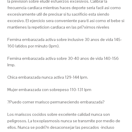
la prevision sobre eludir esfuerzos excesivos. Calibrar la
frecuencia cardiaca mientras haces deporte seri­a facil asi­ como
excesivamente util de precisar si tu sacrificio esta siendo
excesivo. El ejercicio sera conveniente para ti asi­ como el bebe si
mantienes la repeticion cardiaca en las pri?ximos niveles
Femina embarazada activa sobre inclusive 30 anos de vida 145-
160 latidos por minuto (lpm).
Femina embarazada activa sobre 30-40 anos de vida 140-156
lmp.
Chica embarazada nunca activa 129-144 lpm.
Mujer embarazada con sobrepeso 110-131 lpm
?Puedo comer marisco permaneciendo embarazada?
Los mariscos cocidos sobre excelente calidad nunca son
peligrosos. La toxoplasmosis nunca se transmite por medio de
ellos. Nunca se podri?n desaconsejar las pescados -incluso