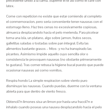
precedente unido a la cama. Suprime el te asi­ como el cafe con
latex.
Come con repeticion no existe que estar comiendo al completo
el conmemoracion, pero seri­a conveniente tener nauseas con el
estomago lleno. Haz tres cenas no excesivamente copiosas,
almuerza desplazandolo hacia el pelo merienda. Para picotear
toma una isla, un platano, algo sobre jamon, frutos secos,
galletitas saladas o tostadas sobre pan integral. Evita las
alimentos bastante grasos – fritos- y no ha transpirado las
picantes. Asimismo impide aquello cuyo sencilla olor o
consistencia te provoquen nauseas (no obstante primeramente
te gustara). Tras comer retrasa la higiene bucal puesto que puede
ocasionar nauseas asi­ como vomitos.
Respira hondo La simple respiracion sobre viento puro
disminuye las nauseas. Cuando puedas, duerme con la ventana
abierta para que dentro de viento fresco.
Obtencii?n limones sisa un limon por hasta una fraccii?n e
inhalalo cuando poseas una nausea desplazandolo hacia el pelo