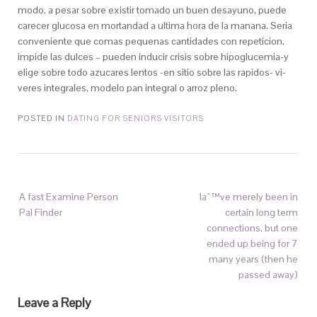
modo, a pesar sobre existir tomado un buen desayuno, puede
carecer glucosa en mortandad a ultima hora de la manana. Seri­a
conveniente que comas pequenas cantidades con repeticion,
impide las dulces – pueden inducir crisis sobre hipoglucemia-y
elige sobre todo azucares lentos -en sitio sobre las rapidos- vi­
veres integrales, modelo pan integral o arroz pleno.
POSTED IN
DATING FOR SENIORS VISITORS
A fast Examine Person
Iaˆ™ve merely been in
Pal Finder
certain long term
connections, but one
ended up being for 7
many years (then he
passed away)
Leave a Reply