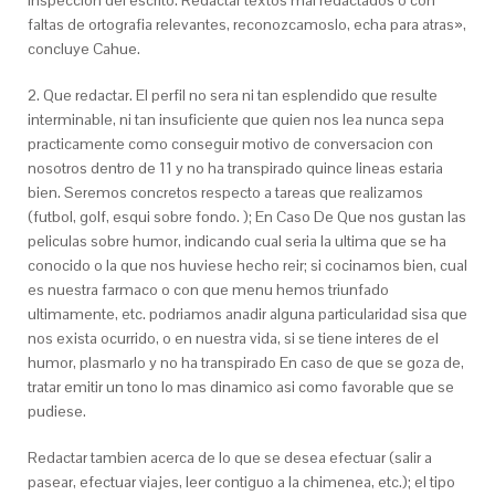
inspeccion del escrito. Redactar textos mal redactados o con
faltas de ortografia relevantes, reconozcamoslo, echa para atras»,
concluye Cahue.
2. Que redactar. El perfil no sera ni tan esplendido que resulte
interminable, ni tan insuficiente que quien nos lea nunca sepa
practicamente como conseguir motivo de conversacion con
nosotros dentro de 11 y no ha transpirado quince lineas estaria
bien. Seremos concretos respecto a tareas que realizamos
(futbol, golf, esqui sobre fondo. ); En Caso De Que nos gustan las
peliculas sobre humor, indicando cual seri­a la ultima que se ha
conocido o la que nos huviese hecho reir; si cocinamos bien, cual
es nuestra farmaco o con que menu hemos triunfado
ultimamente, etc. podri­amos anadir alguna particularidad sisa que
nos exista ocurrido, o en nuestra vida, si se tiene interes de el
humor, plasmarlo y no ha transpirado En caso de que se goza de,
tratar emitir un tono lo mas dinamico asi­ como favorable que se
pudiese.
Redactar tambien acerca de lo que se desea efectuar (salir a
pasear, efectuar viajes, leer contiguo a la chimenea, etc.); el tipo