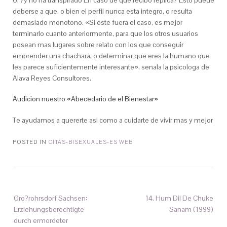
6. ?y no ha transpirado En caso de que recibo replica? Esto puede
deberse a que, o bien el perfil nunca esta integro, o resulta
demasiado monotono. «Si este fuera el caso, es mejor
terminarlo cuanto anteriormente, para que los otros usuarios
posean mas lugares sobre relato con los que conseguir
emprender una chachara, o determinar que eres la humano que
les parece suficientemente interesante», senala la psicologa de
Alava Reyes Consultores.
Audicion nuestro «Abecedario de el Bienestar»
Te ayudamos a quererte asi­ como a cuidarte de vivir mas y mejor
POSTED IN
CITAS-BISEXUALES-ES WEB
Gro?rohrsdorf Sachsen:
14. Hum Dil De Chuke
Erziehungsberechtigte
Sanam (1999)
durch ermordeter