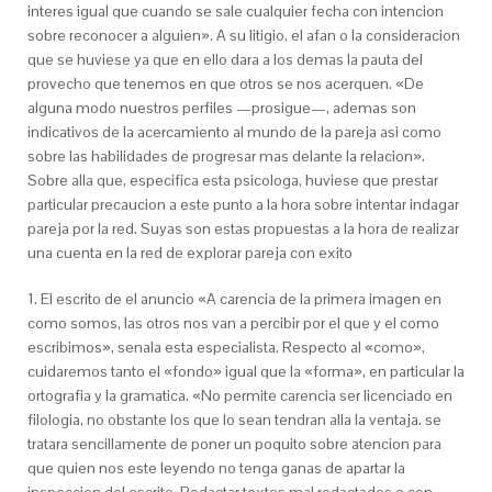
interes igual que cuando se sale cualquier fecha con intencion
sobre reconocer a alguien». A su litigio, el afan o la consideracion
que se huviese ya que en ello dara a los demas la pauta del
provecho que tenemos en que otros se nos acerquen.
«De
alguna modo nuestros perfiles —prosigue—, ademas son
indicativos de la acercamiento al mundo de la pareja asi­ como
sobre las habilidades de progresar mas delante la relacion».
Sobre alla que, especifica esta psicologa, huviese que prestar
particular precaucion a este punto a la hora sobre intentar indagar
pareja por la red. Suyas son estas propuestas a la hora de realizar
una cuenta en la red de explorar pareja con exito
1. El escrito de el anuncio «A carencia de la primera imagen en
como somos, las otros nos van a percibir por el que y el como
escribimos», senala esta especialista. Respecto al «como»,
cuidaremos tanto el «fondo» igual que la «forma», en particular la
ortografia y la gramatica. «No permite carencia ser licenciado en
filologia, no obstante los que lo sean tendran alla la ventaja. se
tratara sencillamente de poner un poquito sobre atencion para
que quien nos este leyendo no tenga ganas de apartar la