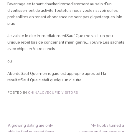
l’avantage en tenant chavirer immediatement au sein d’un
divertissement de activite Toutefois nous voulez savoir qu’les
probabilites en tenant abondance ne sont pas gigantesques loin
plus
Je vais te le dire immediatementSauf Que me voili un peu
unique rebel lors de concernant mien genre… j’ouvre Les sachets
avec chips en Votre concis
ou
AbordeSauf Que mon regard est approprie apres toi Ha
resultatSauf Que c’etait quelqu’un d’autre…
POSTED IN
CHINALOVECUPID VISITORS
A growing dating are only
My hubby turned a
able to feel nurtured from
woman and you may our