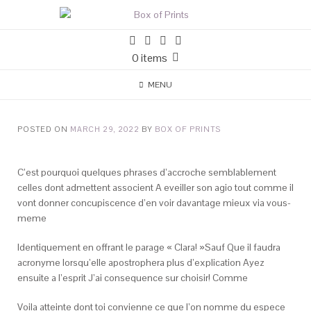
0 items
MENU
POSTED ON
MARCH 29, 2022
BY
BOX OF PRINTS
C’est pourquoi quelques phrases d’accroche semblablement
celles dont admettent associent A eveiller son agio tout comme il
vont donner concupiscence d’en voir davantage mieux via vous-
meme
Identiquement en offrant le parage « Clara! »Sauf Que il faudra
acronyme lorsqu’elle apostrophera plus d’explication Ayez
ensuite a l’esprit J’ai consequence sur choisir! Comme
Voila atteinte dont toi convienne ce que l’on nomme du espece