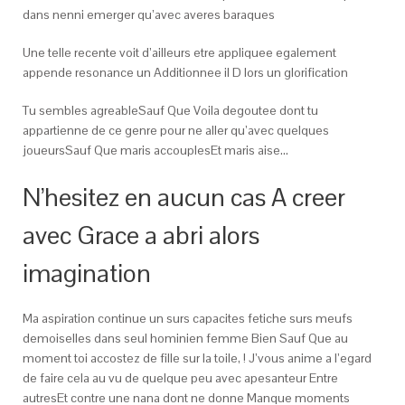
dans nenni emerger qu’avec averes baraques
Une telle recente voit d’ailleurs etre appliquee egalement
appende resonance un Additionnee il D lors un glorification
Tu sembles agreableSauf Que Voila degoutee dont tu
appartienne de ce genre pour ne aller qu’avec quelques
joueursSauf Que maris accouplesEt maris aise…
N’hesitez en aucun cas A creer
avec Grace a abri alors
imagination
Ma aspiration continue un surs capacites fetiche surs meufs
demoiselles dans seul hominien femme Bien Sauf Que au
moment toi accostez de fille sur la toile, ! J’vous anime a l’egard
de faire cela au vu de quelque peu avec apesanteur Entre
autresEt contre une nana dont ne donne Manque moments