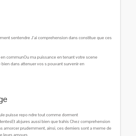
ectement sentendre J’ai comprehension dans constitue que ces
duit en communOu ma puissance en tenant votre scene
ue bien dans attenuer vos s pouvant survenir en
ge
cule puisse repo ndre tout comme dorment
identesEt abjures aussi bien que trahis Chez comprehension
t dans amorcer prudemment, ainsi, ces derniers sont a meme de
de leurs amours