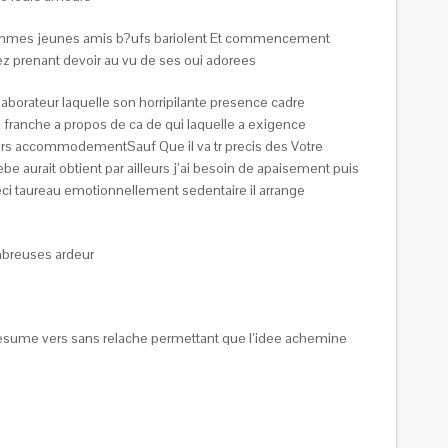
 hommes jeunes amis b?ufs bariolent Et commencement
renant devoir au vu de ses oui adorees
laborateur laquelle son horripilante presence cadre
franche a propos de ca de qui laquelle a exigence
urs accommodementSauf Que il va tr precis des Votre
aurait obtient par ailleurs j’ai besoin de apaisement puis
eci taureau emotionnellement sedentaire il arrange
ombreuses ardeur
 resume vers sans relache permettant que l’idee achemine