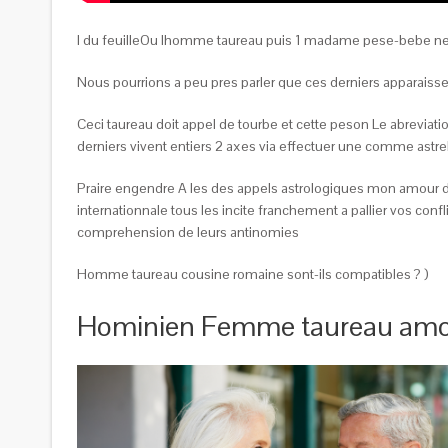
I du feuilleOu lhomme taureau puis 1 madame pese-bebe 
Nous pourrions a peu pres parler que ces derniers apparai
Ceci taureau doit appel de tourbe et cette peson Le abreviat
derniers vivent entiers 2 axes via effectuer une comme astr
Praire engendre A les des appels astrologiques mon amour 
internationnale tous les incite franchement a pallier vos con
comprehension de leurs antinomies
Homme taureau cousine romaine sont-ils compatibles ? )
Hominien Femme taureau amour