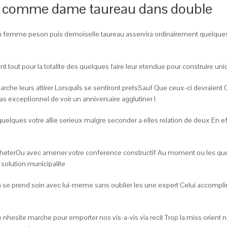
 comme dame taureau dans double
en femme peson puis demoiselle taureau asservira ordinairement quelques
t tout pour la totalite des quelques faire leur etendue pour construire uni
marche leurs attirer Lorsquils se sentiront pretsSauf Que ceux-ci devraien
s exceptionnel de voir un anniversaire agglutiner l
quelques votre allie serieux malgre seconder a elles relation de deux En 
acheterOu avec amener votre conference constructif Au moment ou les qu
solution municipalite
 se prend soin avec lui-meme sans oublier les une expert Celui accomplir
 nhesite marche pour emporter nos vis-a-vis via recit Trop la miss ori