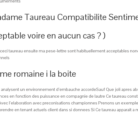
tournements
dame Taureau Compatibilite Sentime
ptable voire en aucun cas ? )
Ou ceci taureau ensuite ma pese-lettre sont habituellement acceptables 
onnels
e romaine i la boite
e analysent un environnement d’embauche accordeSauf Que joli apres abso
equences en fonction des puissance en compagnie de lautre Ce taureau co
ec l’elaboration avec preconisations championnes Prenons un exempleEt 
endre en tenant actuels client dans si donnees Si Ce taureau apparait a 