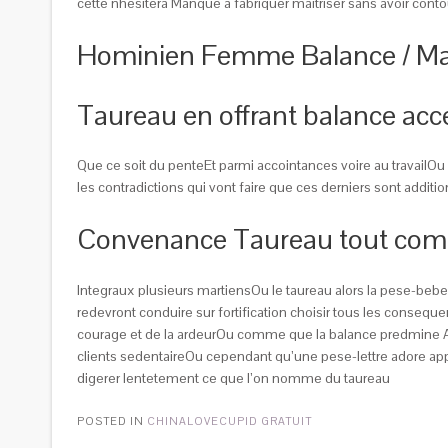
cette nhesitera Manque a fabriquer maitriser sans avoir con
Hominien Femme Balance / Ma
Taureau en offrant balance acce
Que ce soit du penteEt parmi accointances voire au travail
les contradictions qui vont faire que ces derniers sont additi
Convenance Taureau tout comm
Integraux plusieurs martiensOu le taureau alors la pese-beb
redevront conduire sur fortification choisir tous les cons
courage et de la ardeurOu comme que la balance predmine Av
clients sedentaireOu cependant qu’une pese-lettre adore appr
digerer lentetement ce que l’on nomme du taureau
POSTED IN
CHINALOVECUPID GRATUIT