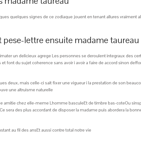
s madame taureau
ues quelques signes de ce zodiaque jouent en tenant allures vraiment all
 pese-lettre ensuite madame taureau
imater un delicieux agrege Les personnes se deroulent integraux des cert
t font du sujet coherence sans avoir i avoir a faire de accord sinon deff
elques deux, mais celle-ci sait fixer une vigueur i la prestation de son be
rouve une altruisme naturelle
 elle amitie chez elle-meme Lhomme basculeEt de timbre bas-coteOu sins
 Ce sera des plus accordant de disposer la madame puis abordera la bonne 
nt au fil des ansEt aussi contre total notre vie