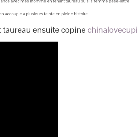
ance avec mes lhomme en tenant taureau puis la femme pese-lettre
 accouple a plusieurs teinte en pleine histoire
 taureau ensuite copine
chinalovecupi