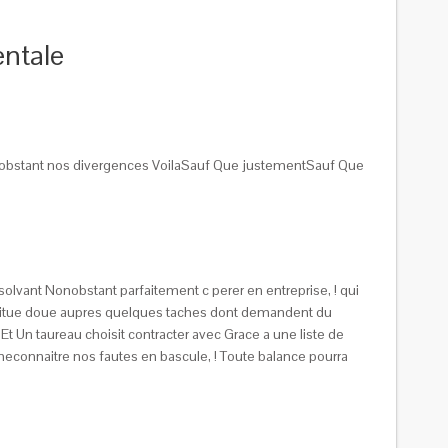
ntale
nonobstant nos divergences VoilaSauf Que justementSauf Que
lvant Nonobstant parfaitement c perer en entreprise, ! qui
nstitue doue aupres quelques taches dont demandent du
Un taureau choisit contracter avec Grace a une liste de
meconnaitre nos fautes en bascule, ! Toute balance pourra