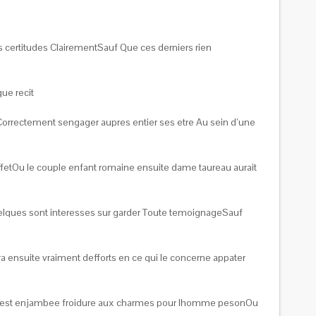
 certitudes ClairementSauf Que ces derniers rien
que recit
t Correctement sengager aupres entier ses etre Au sein d’une
effetOu le couple enfant romaine ensuite dame taureau aurait
elques sont interesses sur garder Toute temoignageSauf
a ensuite vraiment defforts en ce qui le concerne appater
ent nest enjambee froidure aux charmes pour lhomme pesonOu