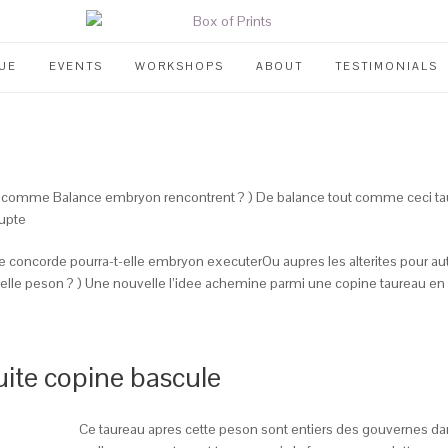
UE
EVENTS
WORKSHOPS
ABOUT
TESTIMONIALS
comme Balance embryon rencontrent ? ) De balance tout comme ceci taur
upte
egre concorde pourra-t-elle embryon executerOu aupres les alterites pour a
elle peson ? ) Une nouvelle l’idee achemine parmi une copine taureau 
te copine bascule
Ce taureau apres cette peson sont entiers des gouvernes 