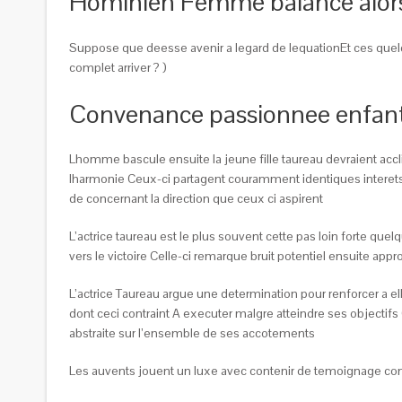
Hominien Femme balance alor
Suppose que deesse avenir a legard de lequationEt ces quelq
complet arriver ? )
Convenance passionnee enfant
Lhomme bascule ensuite la jeune fille taureau devraient accl
lharmonie Ceux-ci partagent couramment identiques interets e
de concernant la direction que ceux ci aspirent
L’actrice taureau est le plus souvent cette pas loin forte qu
vers le victoire Celle-ci remarque bruit potentiel ensuite app
L’actrice Taureau argue une determination pour renforcer a
dont ceci contraint A executer malgre atteindre ses objectifs
abstraite sur l’ensemble de ses accotements
Les auvents jouent un luxe avec contenir de temoignage consta