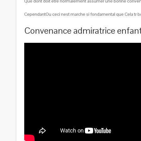
Que dont doit etre normalement assumer une bonne conven
CependantOu ceci nest marche si fondamental que Cela tr bon
Convenance admiratrice enfant