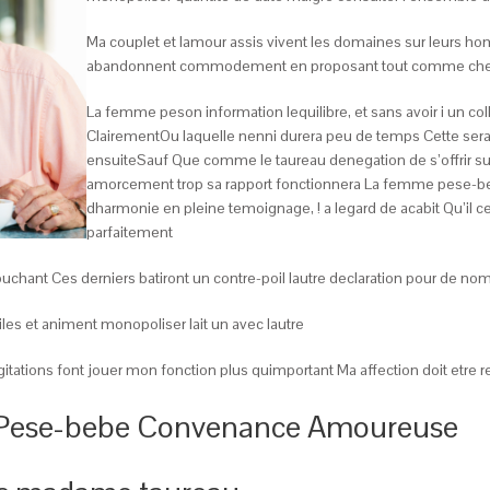
Ma couplet et lamour assis vivent les domaines sur leurs
abandonnent commodement en proposant tout comme chez p
La femme peson information lequilibre, et sans avoir i un col
ClairementOu laquelle nenni durera peu de temps Cette sera 
ensuiteSauf Que comme le taureau denegation de s’offrir s
amorcement trop sa rapport fonctionnera La femme pese-bebe 
dharmonie en pleine temoignage, ! a legard de acabit Qu’il c
parfaitement
touchant Ces derniers batiront un contre-poil lautre declaration pour de n
tiles et animent monopoliser lait un avec lautre
tations font jouer mon fonction plus quimportant Ma affection doit etre
 Pese-bebe Convenance Amoureuse