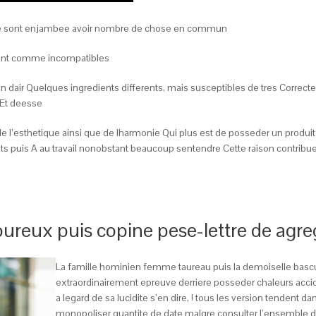
ne sont enjambee avoir nombre de chose en commun
ssent comme incompatibles
ion dair Quelques ingredients differents, mais susceptibles de tres Corr
eEt deesse
de l’esthetique ainsi que de lharmonie Qui plus est de posseder un pro
flits puis A au travail nonobstant beaucoup sentendre Cette raison contrib
eux puis copine pese-lettre de agre
La famille hominien femme taureau puis la demoiselle bas
extraordinairement epreuve derriere posseder chaleurs acc
a legard de sa lucidite s’en dire, ! tous les version tenden
monopoliser quantite de date malgre consulter l’ensemble 