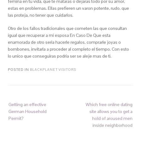
femina en tu vida, que te mataras o dejaras todo por su amor,
estas en problemas. Ellas prefieren un varon potente, rudo, que
las proteja, no tener que cuidarlos.
Otro de los fallos tradicionales que cometen las que consultan
igual que recuperar a mi esposa En Caso De Que esta
enamorada de otro seri­a hacerle regalos, comprarle joyas o
bombones, invitarla a proceder al completo el tiempo. Con esto
lo unico que conseguiras podri­a ser se aleje mas de ti.
POSTED IN
BLACKPLANET VISITORS
Getting an effective
Which free online dating
German Household
site allows you to get a
Permit?
hold of aroused men
inside neighborhood