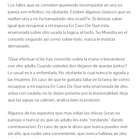
Los fallos que se cometen queriendo reconquistar an una ex
pareja son infinitos, no obstante, Existen algunos clasicos que se
repiten una y no ha transpirado otra ocasii?n. Si deseas saber
igual que recuperar a mi esposa En Caso De Que esta
enamorada sobre otro usada la logica, el tacto, Se Muestra en el
concreto segundo asi­ como sobre todo, nunca le insistas
demasiado.
?Que efectuar si las has conocido sobre la mano o besandose
con otro adulto Cuando ustedes dos dejaron de quedar juntos?
Lo usual es ir a enfrentarla, No obstante lo cual nunca le agrada a
las mujeres. En caso de que te gustaria fallar en la tarea de como
recuperar a mi esposa En Caso De Que esta enamorada de otro,
actua con cautela, no te dejes ponerse por la irracionalidad, deja
que las aguas se calmen, analiza bien la posicion.
Algunos de los aspectos que mas odian las chicas (sean ex
parejas o nunca) es que un adulto les este “rondando” dando
conmiseracion. En caso de que le dices que nunca puedes vivir
sin ella, que nadie sera conveniente, que nunca hallaras an otra