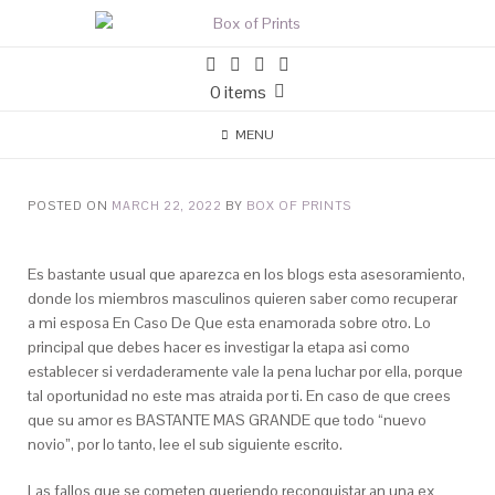
0 items
MENU
POSTED ON
MARCH 22, 2022
BY
BOX OF PRINTS
Es bastante usual que aparezca en los blogs esta asesoramiento,
donde los miembros masculinos quieren saber como recuperar
a mi esposa En Caso De Que esta enamorada sobre otro. Lo
principal que debes hacer es investigar la etapa asi­ como
establecer si verdaderamente vale la pena luchar por ella, porque
tal oportunidad no este mas atraida por ti. En caso de que crees
que su amor es BASTANTE MAS GRANDE que todo “nuevo
novio”, por lo tanto, lee el sub siguiente escrito.
Las fallos que se cometen queriendo reconquistar an una ex