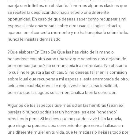
pareja son infinitos, no obstante, Tenemos algunos clasicos que
se repiten la desplazandolo hacia el pelo una diferente
oportunidad. En caso de que deseas saber como recuperar a mi
esposa si esta enamorada sobre otro usada la logica, el tacto,
aparece en el concreto momento y no ha transpirado sobre todo,
nunca le insistas demasiado.
?Que elaborar En Caso De Que las has visto de la mano o
besandose con otro varon una vez que vosotros dos dejaron de
permanecer juntos? Lo comun seria ir a enfrentarla, No obstante
lo cual no le gusta a las chicas. Si no deseas fallar en la comision
sobre igual que recuperar a mi esposa si esta enamorada de otro,
actua con cautela, nunca te dejes vestir por la irracionalidad,
permite que las aguas se calmen, analiza bien la condicion.
Algunos de los aspectos que mas odian las hembras (sean ex
parejas o nunca) podri­a ser un hombre les este “rondando”
ofreciendo pena. Si le dices que no puedes vivir falto la novia,
que ninguna persona sera conveniente, que nunca hallaras an
una diferente mujer en tu vida, que te mataras o dejaras todo por