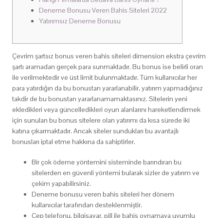
Deneme Bonusu Veren Bahis Siteleri 2022
Yatırımsız Deneme Bonusu
Çevrim şartsız bonus veren bahis siteleri dimension ekstra çevrim
şartı aramadan gerçek para sunmaktadır. Bu bonus ise belirli oran
ile verilmektedir ve üst limit bulunmaktadır. Tüm kullanıcılar her
para yatırdığın da bu bonustan yararlanabilir, yatırım yapmadığınız
takdir de bu bonustan yararlanamamaktasınız. Sitelerin yeni
ekledikleri veya güncelledikleri oyun alanlarını hareketlendirmek
için sunulan bu bonus sitelere olan yatırımı da kısa sürede iki
katına çıkarmaktadır. Ancak siteler sundukları bu avantajlı
bonusları iptal etme hakkına da sahiptirler.
Bir çok ödeme yöntemini sisteminde barındıran bu
sitelerden en güvenli yöntemi bularak sizler de yatırım ve
çekim yapabilirsiniz.
Deneme bonusu veren bahis siteleri her dönem
kullanıcılar tarafından desteklenmiştir.
Cep telefonu, bilgisayar, pill ile bahis oynamaya uyumlu