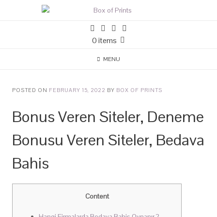
0 items
MENU
POSTED ON
FEBRUARY 15, 2022
BY
BOX OF PRINTS
Bonus Veren Siteler, Deneme
Bonusu Veren Siteler, Bedava
Bahis
Content
Hangi Firmalarda Bedava Bahis Oynanır ?