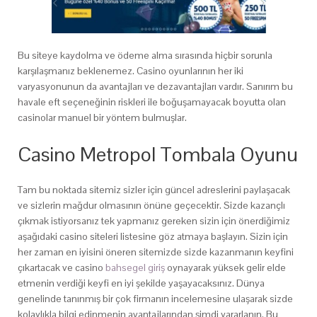
Bu siteye kaydolma ve ödeme alma sırasında hiçbir sorunla
karşılaşmanız beklenemez. Casino oyunlarının her iki
varyasyonunun da avantajları ve dezavantajları vardır. Sanırım bu
havale eft seçeneğinin riskleri ile boğuşamayacak boyutta olan
casinolar manuel bir yöntem bulmuşlar.
Casino Metropol Tombala Oyunu
Tam bu noktada sitemiz sizler için güncel adreslerini paylaşacak
ve sizlerin mağdur olmasının önüne geçecektir. Sizde kazançlı
çıkmak istiyorsanız tek yapmanız gereken sizin için önerdiğimiz
aşağıdaki casino siteleri listesine göz atmaya başlayın. Sizin için
her zaman en iyisini öneren sitemizde sizde kazanmanın keyfini
çıkartacak ve casino
bahsegel giriş
oynayarak yüksek gelir elde
etmenin verdiği keyfi en iyi şekilde yaşayacaksınız. Dünya
genelinde tanınmış bir çok firmanın incelemesine ulaşarak sizde
kolaylıkla bilgi edinmenin avantajlarından şimdi yararlanın. Bu