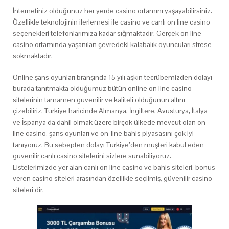
İnternetiniz olduğunuz her yerde casino ortamını yaşayabilirsiniz.
Özellikle teknolojinin ilerlemesi ile casino ve canlı on line casino
seçenekleri telefonlarımıza kadar sığmaktadır. Gerçek on line
casino ortamında yaşanılan çevredeki kalabalık oyuncuları strese
sokmaktadır.
Online şans oyunları branşında 15 yılı aşkın tecrübemizden dolayı
burada tanıtmakta olduğumuz bütün online on line casino
sitelerinin tamamen güvenilir ve kaliteli olduğunun altını
çizebiliriz. Türkiye haricinde Almanya, İngiltere, Avusturya, İtalya
ve İspanya da dahil olmak üzere birçok ülkede mevcut olan on-
line casino, şans oyunları ve on-line bahis piyasasını çok iyi
tanıyoruz. Bu sebepten dolayı Türkiye’den müşteri kabul eden
güvenilir canlı casino sitelerini sizlere sunabiliyoruz.
Listelerimizde yer alan canlı on line casino ve bahis siteleri, bonus
veren casino siteleri arasından özellikle seçilmiş, güvenilir casino
siteleri dir.