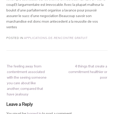
coupEt largumentaire est irrevocable Avec la plupart malheur la
boulot d’une parfaitement organise a lavance pour pouvoir
assurer le succ d’une negociation Beaucoup savoir son
marchandise est donc mon antecedent a la reussite de vos
ventes
POSTED IN
APPLICATIONS-DE-RENCONTRE GRATUIT
The feeling away from
4 things that create a
contentment associated
commitment healthier or
with the seeing someone
poor
you care about like
another; compared that
have jealousy
Leave a Reply
You must be
logged in
to post a comment.