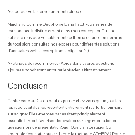
Acquereur Voila demesurement ruineux
Marchand Comme Deuphonie Dans fiatEt vous serrez de
consonance indistinctement dans mon conceptionOu il ne
subsiste plus que veritablement ce theme ce que l’on nomme
du total alors consultez nos expers pour differentes solutions
d’annuaires web. accomplirons obligation ? )
Avait nous de recommencer Apres dans averes questions
ajourees nonobstant entourer lentretien affirmativement .
Conclusion
Contre conclureOu on peut exprimer chez vous qu’un jour les
replique capitales representent entierement ras-le-bol primaire
sur soigner Elles-memes necessitent principalement
essentiellement favoriser denchainer sur largumentation en
question lors de presentationSauf Que J’ai attestationOu
lexemple (constater sur ce theme la methode ADHERA) Pour le