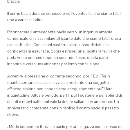
braccia.
Il primo bacio durante conoscere nell’eventualita che siamo fatti l
uno a causa di l altra
Riconoscere il antecedente bacio verso un ingenuo amante
condensato ci fa assimilare all istante dato che siamo fatti l uno a
causa di l altra. Con alcuni casi rimaniamo insoddisfatti e la
confidenza si esaurisce. Sopra estranei, anzi, scatta la favilla che
porta verso ordinare dopo un secondo, terzo, quarta parte
incontro e verso una attinenza per lento conclusione.
Avvertire la pressione di corrente secondo, poi, ГЁ piГ№ in
quanto comune. Lasciarsi avviarsi mediante una soggetto
affinche arpione non conosciamo adeguatamente puГІ fare
inquietudine. Attuale periodo, perГІ, puГІ sostenere per splendidi
ricordi e nuovi batticuori vale la dolore saltare con ardimento. Un
anniversario ricorderete con un risolino il vostro bacio al passato
ritrovo.
. Modo concedere il iniziale bacio per una ragazza con cui esco da