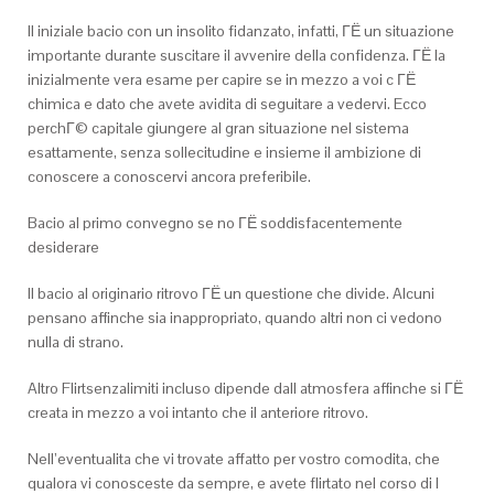
Il iniziale bacio con un insolito fidanzato, infatti, ГЁ un situazione
importante durante suscitare il avvenire della confidenza. ГЁ la
inizialmente vera esame per capire se in mezzo a voi c ГЁ
chimica e dato che avete avidita di seguitare a vedervi.
Ecco
perchГ© capitale giungere al gran situazione nel sistema
esattamente, senza sollecitudine e insieme il ambizione di
conoscere a conoscervi ancora preferibile.
Bacio al primo convegno se no ГЁ soddisfacentemente
desiderare
Il bacio al originario ritrovo ГЁ un questione che divide. Alcuni
pensano affinche sia inappropriato, quando altri non ci vedono
nulla di strano.
Altro Flirtsenzalimiti incluso dipende dall atmosfera affinche si ГЁ
creata in mezzo a voi intanto che il anteriore ritrovo.
Nell’eventualita che vi trovate affatto per vostro comodita, che
qualora vi conosceste da sempre, e avete flirtato nel corso di l