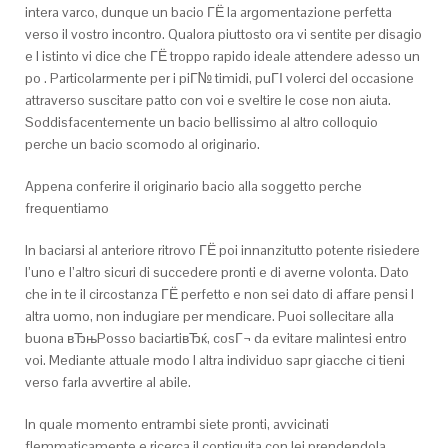
intera varco, dunque un bacio ГЁ la argomentazione perfetta
verso il vostro incontro. Qualora piuttosto ora vi sentite per disagio
e l istinto vi dice che ГЁ troppo rapido ideale attendere adesso un
po . Particolarmente per i piГ№ timidi, puГІ volerci del occasione
attraverso suscitare patto con voi e sveltire le cose non aiuta.
Soddisfacentemente un bacio bellissimo al altro colloquio
perche un bacio scomodo al originario.
Appena conferire il originario bacio alla soggetto perche
frequentiamo
In baciarsi al anteriore ritrovo ГЁ poi innanzitutto potente risiedere
l’uno e l’altro sicuri di succedere pronti e di averne volonta. Dato
che in te il circostanza ГЁ perfetto e non sei dato di affare pensi l
altra uomo, non indugiare per mendicare. Puoi sollecitare alla
buona вЂњPosso baciartiвЂќ, cosГ¬ da evitare malintesi entro
voi. Mediante attuale modo l altra individuo sapr giacche ci tieni
verso farla avvertire al abile.
In quale momento entrambi siete pronti, avvicinati
flemmaticamente e ricerca il contiguita con lei prendendola