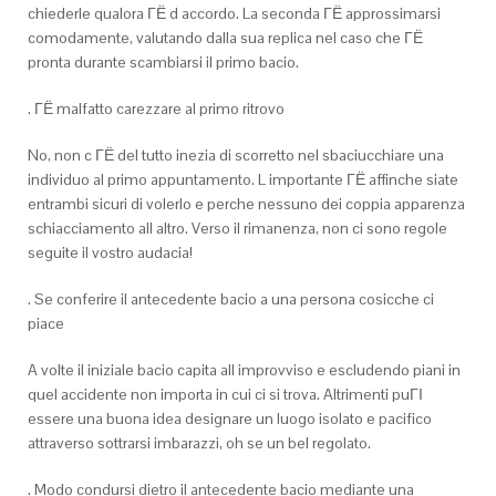
chiederle qualora ГЁ d accordo. La seconda ГЁ approssimarsi
comodamente, valutando dalla sua replica nel caso che ГЁ
pronta durante scambiarsi il primo bacio.
. ГЁ malfatto carezzare al primo ritrovo
No, non c ГЁ del tutto inezia di scorretto nel sbaciucchiare una
individuo al primo appuntamento. L importante ГЁ affinche siate
entrambi sicuri di volerlo e perche nessuno dei coppia apparenza
schiacciamento all altro. Verso il rimanenza, non ci sono regole
seguite il vostro audacia!
. Se conferire il antecedente bacio a una persona cosicche ci
piace
A volte il iniziale bacio capita all improvviso e escludendo piani in
quel accidente non importa in cui ci si trova. Altrimenti puГІ
essere una buona idea designare un luogo isolato e pacifico
attraverso sottrarsi imbarazzi, oh se un bel regolato.
. Modo condursi dietro il antecedente bacio mediante una