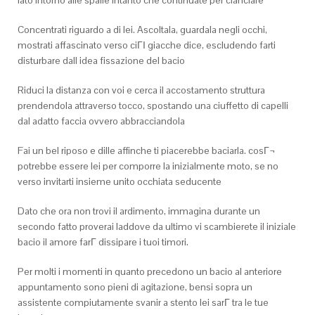
lato intorno alle spalle intanto che continuate per cianciare
Concentrati riguardo a di lei. Ascoltala, guardala negli occhi,
mostrati affascinato verso ciГІ giacche dice, escludendo farti
disturbare dall idea fissazione del bacio
Riduci la distanza con voi e cerca il accostamento struttura
prendendola attraverso tocco, spostando una ciuffetto di capelli
dal adatto faccia ovvero abbracciandola
Fai un bel riposo e dille affinche ti piacerebbe baciarla. cosГ¬
potrebbe essere lei per comporre la inizialmente moto, se no
verso invitarti insieme unito occhiata seducente
Dato che ora non trovi il ardimento, immagina durante un
secondo fatto proverai laddove da ultimo vi scambierete il iniziale
bacio il amore farГ dissipare i tuoi timori.
Per molti i momenti in quanto precedono un bacio al anteriore
appuntamento sono pieni di agitazione, bensi sopra un
assistente compiutamente svanir a stento lei sarГ tra le tue