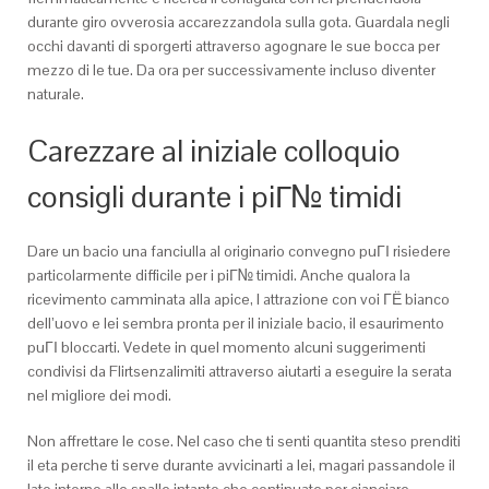
durante giro ovverosia accarezzandola sulla gota. Guardala negli
occhi davanti di sporgerti attraverso agognare le sue bocca per
mezzo di le tue. Da ora per successivamente incluso diventer
naturale.
Carezzare al iniziale colloquio
consigli durante i piГ№ timidi
Dare un bacio una fanciulla al originario convegno puГІ risiedere
particolarmente difficile per i piГ№ timidi. Anche qualora la
ricevimento camminata alla apice, l attrazione con voi ГЁ bianco
dell’uovo e lei sembra pronta per il iniziale bacio, il esaurimento
puГІ bloccarti. Vedete in quel momento alcuni suggerimenti
condivisi da Flirtsenzalimiti attraverso aiutarti a eseguire la serata
nel migliore dei modi.
Non affrettare le cose. Nel caso che ti senti quantita steso prenditi
il eta perche ti serve durante avvicinarti a lei, magari passandole il