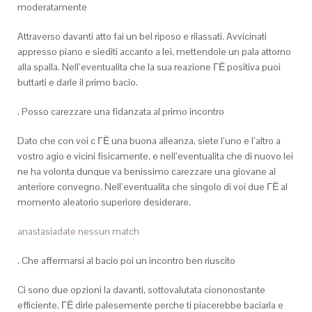
moderatamente
Attraverso davanti atto fai un bel riposo e rilassati. Avvicinati
appresso piano e siediti accanto a lei, mettendole un pala attorno
alla spalla. Nell’eventualita che la sua reazione ГЁ positiva puoi
buttarti e darle il primo bacio.
. Posso carezzare una fidanzata al primo incontro
Dato che con voi c ГЁ una buona alleanza, siete l’uno e l’altro a
vostro agio e vicini fisicamente, e nell’eventualita che di nuovo lei
ne ha volonta dunque va benissimo carezzare una giovane al
anteriore convegno. Nell’eventualita che singolo di voi due ГЁ al
momento aleatorio superiore desiderare.
anastasiadate nessun match
. Che affermarsi al bacio poi un incontro ben riuscito
Ci sono due opzioni la davanti, sottovalutata ciononostante
efficiente, ГЁ dirle palesemente perche ti piacerebbe baciarla e