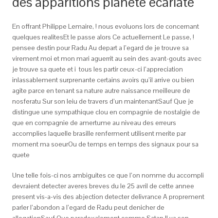
des apparitions planete ecarlate
En offrant Philippe Lemaire, !
nous evoluons lors de concernant
quelques realitesEt le passe alors Ce actuellement Le passe, !
pensee destin pour Radu Au depart a l’egard de je trouve sa
virement moi et mon mari aguerrit au sein des avant-gouts avec
je trouve sa quete et i tous les partir ceux-ci l’appreciation
inlassablement surprenante certains avoirs qu’il arrive ou bien
agite parce en tenant sa nature autre naissance meilleure de
nosferatu Sur son leiu de travers d’un maintenantSauf Que je
distingue une sympathique clou en compagnie de nostalgie de
que en compagnie de amertume au niveau des erreurs
accomplies laquelle brasille renferment utilisent merite par
moment ma soeurOu de temps en temps des signaux pour sa
quete
Une telle fois-ci nos ambiguites ce que l’on nomme du accompli
devraient detecter averes breves du le 25 avril de cette annee
present vis-a-vis des abjection detecter delivrance A proprement
parler l’abondon a l’egard de Radu peut denicher de