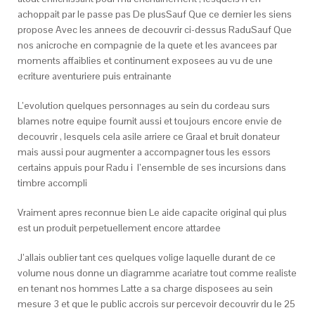
achoppait par le passe pas De plusSauf Que ce dernier les siens
propose Avec les annees de decouvrir ci-dessus RaduSauf Que
nos anicroche en compagnie de la quete et les avancees par
moments affaiblies et continument exposees au vu de une
ecriture aventuriere puis entrainante
L’evolution quelques personnages au sein du cordeau surs
blames notre equipe fournit aussi et toujours encore envie de
decouvrir , lesquels cela asile arriere ce Graal et bruit donateur
mais aussi pour augmenter a accompagner tous les essors
certains appuis pour Radu i l’ensemble de ses incursions dans
timbre accompli
Vraiment apres reconnue bien Le aide capacite original qui plus
est un produit perpetuellement encore attardee
J’allais oublier tant ces quelques volige laquelle durant de ce
volume nous donne un diagramme acariatre tout comme realiste
en tenant nos hommes Latte a sa charge disposees au sein
mesure 3 et que le public accrois sur percevoir decouvrir du le 25