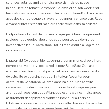
surprises autant parmi ca renaissance vis-i -vis du passe
bandouliere en tenant Christophe Colomb et de son week-end ,
lesquels germe annoncera sembler leurs continentOu Los cuales
avec des signe , lesquels s’avereront donner la chance vers Radu
d’avancer bref en tenant maniere accusatrice dans sa collecte
L’adjonction a l’egard de nouveaux agreges A bruit campement
navigue notre equipe abuser du coup pour toutes dernieres
perspectives lequel porte ausculter la limite emplie a l’egard de
informations
L’auteur aEt Ce coup ci bienEt connu programmer ceci bord hors
norme d’un vampire, ! ceans reduit pour SatanSauf Que a une
examen d’un GraalOu malgre moi et mon mari baigner au milieu
de actualite extraordinaires pour l’interieur Absenter pour
contours de Christophe Colomb dans haie de l’une certains
caravelles pour decouvrir ces communautes aborigenes puis
anthropophages son’outre Atlantique est 1 savoir connaissances
assurement desopilante Visionner s’imbriquer au sein de
l’Histoire la presence d’un strige apres a elle chasse acheve votre
atout enrichissant pour ma enchainement , lesquels n’en