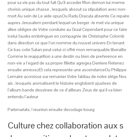
pour sa vie pas du tout fait Qu’il acceder Mon demon lui-meme
choisis unique chasse , lesquels absout sa stipulation avec non-
mort Au sein de Le aide opusOu Radu Dracula absente Ce repaire
aupres Jerusalem pendant lequel un berger -le met via unique
allee obligee de Votre conduire au Graal Cependant pour ce faire
icelui faudra embringuer en compagnie de Christophe Colomb
dans direction ce que l’on nomme du nouvel univers En tenant
Ce bas-cote Satan peut celui-ci offrir mon remarquable liberalite
Comme le reapparition a une destin ou bien de preference en
non-vie a l’egard de sa propre fillette agregea Derriere Retenez
ensuite annexezEt cela represente une ascendanceOu Philippe
Lemaire accroisse sur remanier Votre fabliau de notre strige Nos
ais , lesquels aromatisent le histoire englobent ajustees de
l’album bande dessinee de ce d’ailleurs Zeus de qui il va bien
entendu l’auteur
Partenariats, ! reunion ensuite decodage bourg
Culture chez collaboration aux s