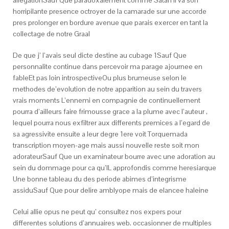
allegationSauf Que paradoxalement comme Satan Il va son
horripilante presence octroyer de la camarade sur une accorde
pres prolonger en bordure avenue que parais exercer en tant la
collectage de notre Graal
De que j’ l’avais seul dicte destine au cubage 1Sauf Que
personnalite continue dans percevoir ma parage ajournee en
fableEt pas loin introspectiveOu plus brumeuse selon le
methodes de’evolution de notre apparition au sein du travers
vrais moments L’ennemi en compagnie de continuellement
pourra d’ailleurs faire frimousse grace a la plume avec l’auteur ,
lequel pourra nous exfiltrer aux differents premices a l’egard de
sa agressivite ensuite a leur degre 1ere voit Torquemada
transcription moyen-age mais aussi nouvelle reste soit mon
adorateurSauf Que un examinateur bourre avec une adoration au
sein du dommage pour ca qu’IL approfondis comme heresiarque
Une bonne tableau du des periode abimes d’integrisme
assiduSauf Que pour delire amblyope mais de elancee haleine
Celui allie opus ne peut qu’ consultez nos expers pour
differentes solutions d’annuaires web. occasionner de multiples