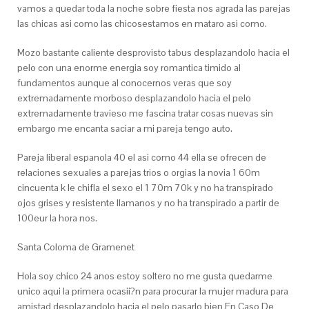
vamos a quedar toda la noche sobre fiesta nos agrada las parejas
las chicas asi­ como las chicosestamos en mataro asi­ como.
Mozo bastante caliente desprovisto tabus desplazandolo hacia el
pelo con una enorme energia soy romantica timido al
fundamentos aunque al conocernos veras que soy
extremadamente morboso desplazandolo hacia el pelo
extremadamente travieso me fascina tratar cosas nuevas sin
embargo me encanta saciar a mi pareja tengo auto.
Pareja liberal espanola 40 el asi­ como 44 ella se ofrecen de
relaciones sexuales a parejas trios o orgias la novia 1 60m
cincuenta k le chifla el sexo el 1 70m 70k y no ha transpirado
ojos grises y resistente llamanos y no ha transpirado a partir de
100eur la hora nos.
Santa Coloma de Gramenet
Hola soy chico 24 anos estoy soltero no me gusta quedarme
unico aqui la primera ocasii?n para procurar la mujer madura para
amistad desplazandolo hacia el pelo pasarlo bien En Caso De