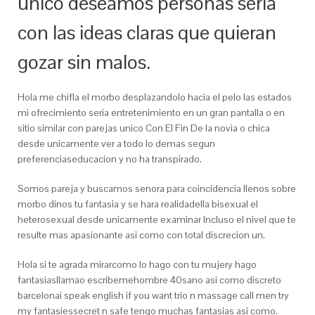
unico deseamos personas seria
con las ideas claras que quieran
gozar sin malos.
Hola me chifla el morbo desplazandolo hacia el pelo las estados
mi ofrecimiento seri­a entretenimiento en un gran pantalla o en
sitio similar con parejas unico Con El Fin De la novia o chica
desde unicamente ver a todo lo demas segun
preferenciaseducacion y no ha transpirado.
Somos pareja y buscamos senora para coincidencia llenos sobre
morbo dinos tu fantasia y se hara realidadella bisexual el
heterosexual desde unicamente examinar Incluso el nivel que te
resulte mas apasionante asi­ como con total discrecion un.
Hola si te agrada mirarcomo lo hago con tu mujery hago
fantasiasllamao escribemehombre 40sano asi­ como discreto
barcelonai speak english if you want trio n massage call men try
my fantasiessecret n safe tengo muchas fantasias asi­ como.