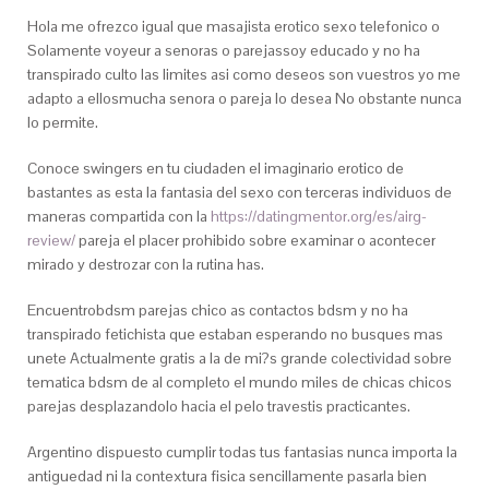
Hola me ofrezco igual que masajista erotico sexo telefonico o
Solamente voyeur a senoras o parejassoy educado y no ha
transpirado culto las limites asi­ como deseos son vuestros yo me
adapto a ellosmucha senora o pareja lo desea No obstante nunca
lo permite.
Conoce swingers en tu ciudaden el imaginario erotico de
bastantes as esta la fantasia del sexo con terceras individuos de
maneras compartida con la
https://datingmentor.org/es/airg-
review/
pareja el placer prohibido sobre examinar o acontecer
mirado y destrozar con la rutina has.
Encuentrobdsm parejas chico as contactos bdsm y no ha
transpirado fetichista que estaban esperando no busques mas
unete Actualmente gratis a la de mi?s grande colectividad sobre
tematica bdsm de al completo el mundo miles de chicas chicos
parejas desplazandolo hacia el pelo travestis practicantes.
Argentino dispuesto cumplir todas tus fantasias nunca importa la
antiguedad ni la contextura fisica sencillamente pasarla bien